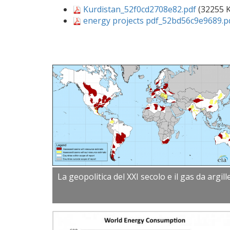
Kurdistan_52f0cd2708e82.pdf
(32255 
energy projects pdf_52bd56c9e9689.p
La geopolitica del XXI secolo e il gas da argill