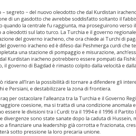
.
 – segreto − del nuovo oleodotto che dal Kurdistan iracheno
zione di un gasdotto che avrebbe soddisfatto soltanto il fabb
 quando la centrale fu raggiunta, ma proseguirono verso il c
o a oleodotti sul lato turco. La Turchia e il governo regiona
azione del governo iracheno, che ora chiede ai Turchi di paga
o del governo iracheno ed è difeso dai Peshmerga curdi che ten
ompletata una stazione di pompaggio e misurazione, anch’essa 
e dal Kurdistan iracheno potrebbero essere pompati da Fishk
 il governo di Bagdad è rimasto colpito dalla velocità e dalla
 ridare all’Iran la possibilità di tornare a difendere gli int
i e Persiani, e destabilizzare la zona di frontiera.
Iraq per ostacolare l'alleanza tra la Turchia e il Governo Reg
 maggiore coesione, ma si tratta di una condizione anomala e
sere le divisioni tra i Curdi: tra il 1994 e il 1996 il Partit
. Le divergenze sono state sanate dopo la caduta di Hussein,
 a finanziare una leadership già corrotta e frazionata, cresce
etterà sotto pressione la loro precaria unione.