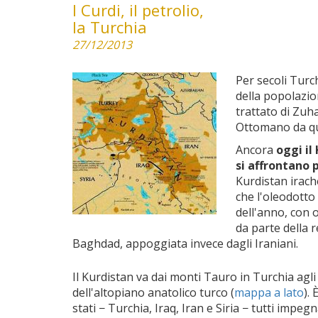
I Curdi, il petrolio,
la Turchia
27/12/2013
Per secoli Turch
della popolazi
trattato di Zuh
Ottomano da qu
Ancora
oggi il
si affrontano p
Kurdistan irach
che l'oleodotto
dell'anno, con 
da parte della 
Baghdad, appoggiata invece dagli Iraniani.
Il Kurdistan va dai monti Tauro in Turchia agli 
dell'altopiano anatolico turco (
mappa a lato
).
stati − Turchia, Iraq, Iran e Siria − tutti imp