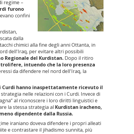
di regime –
urdi furono
idevano confini
rdistan,
scata dalla
hi chimici alla fine degli anni Ottanta, in
dell'Iraq, per evitare altri possibili
rno Regionale del Kurdistan.
Dopo il ritiro
trolifere, intuendo che la loro presenza
ressi da difendere nel nord dell'Iraq, la
i Curdi hanno inaspettatamente ricevuto il
strategia nelle relazioni con i Curdi. Invece di
” al riconoscere i loro diritti linguistici e
are la stessa strategia al
Kurdistan iracheno,
a meno dipendente dalla Russia.
egime iraniano doveva difendere i propri alleati
iite e contrastare il jihadismo sunnita, più