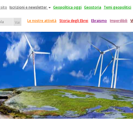
 sito
Iscrizioni e newsletter
Geopolitica oggi
Geostoria
Temi geopolitici
Le nostre attività
Storia degli Ebrei
Ebraismo
Imperdibili
V
Vai