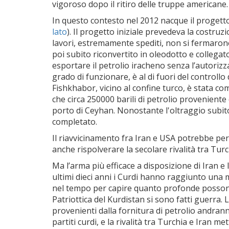
vigoroso dopo il ritiro delle truppe americane
In questo contesto nel 2012 nacque il progetto
lato
). Il progetto iniziale prevedeva la costru
lavori, estremamente spediti, non si fermarono
poi subito riconvertito in oleodotto e collegat
esportare il petrolio iracheno senza l’autorizz
grado di funzionare, è al di fuori del controll
Fishkhabor, vicino al confine turco, è stata c
che circa 250000 barili di petrolio provenient
porto di Ceyhan. Nonostante l'oltraggio subito,
completato.
Il riavvicinamento fra Iran e USA potrebbe però
anche rispolverare la secolare rivalità tra Turch
Ma l’arma più efficace a disposizione di Iran e 
ultimi dieci anni i Curdi hanno raggiunto una
nel tempo per capire quanto profonde possono es
Patriottica del Kurdistan si sono fatti guerra
provenienti dalla fornitura di petrolio andranno
partiti curdi, e la rivalità tra Turchia e Iran m