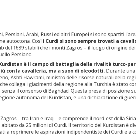
i, Persiani, Arabi, Russi ed altri Europei si sono spartiti l'
one autoctona. Così
i Curdi si sono sempre trovati a cavall
ab del 1639 stabilì che i monti Zagros – il luogo di origine d
ello Persiano.
 Kurdistan è il campo di battaglia della rivalità turco-pe
iù con la cavalleria, ma a suon di oleodotti.
Durante una r
eno, Ashti Hawrami, ministro delle risorse naturali della re
 che collega i giacimenti della regione alla Turchia è stato c
o senza il consenso di Baghdad. Questa presa di posizione 
regione autonoma del Kurdistan, e una dichiarazione di guerr
Zagros – tra Iran e Iraq – e comprende il nord-est della Siria,
 È abitato da 25 milioni di Curdi. Il territorio del Kurdistan è d
egnati a reprimere le aspirazioni indipendentiste dei Curdi e 