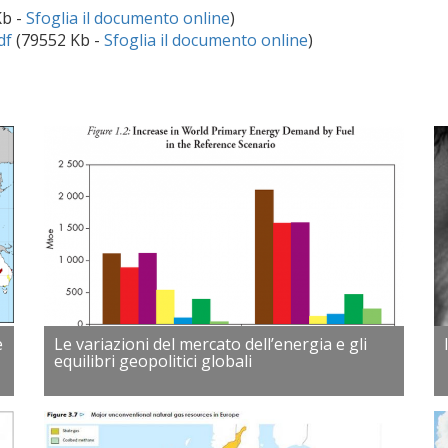
Kb -
Sfoglia il documento online
)
df
(79552 Kb -
Sfoglia il documento online
)
e
Le variazioni del mercato dell’energia e gli
equilibri geopolitici globali