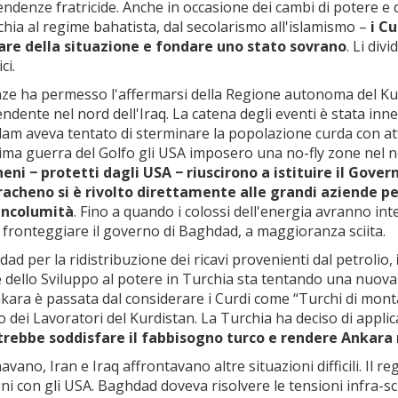
 tendenze fratricide. Anche in occasione dei cambi di potere e 
chia al regime bahatista, dal secolarismo all'islamismo –
i C
tare della situazione e fondare uno stato sovrano
. Li div
ci.
tanze ha permesso l'affermarsi della Regione autonoma del Ku
dente nel nord dell'Iraq. La catena degli eventi è stata inne
m aveva tentato di sterminare la popolazione curda con attacc
a guerra del Golfo gli USA imposero una no-fly zone nel nord 
cheni
−
protetti dagli USA
−
riuscirono a istituire il Gove
iracheno
si è rivolto direttamente alle grandi aziende pe
'incolumità
. Fino a quando i colossi dell'energia avranno inte
 fronteggiare il governo di Baghdad, a maggioranza sciita.
d per la ridistribuzione dei ricavi provenienti dal petrolio,
ia e dello Sviluppo al potere in Turchia sta tentando una nuova 
ra è passata dal considerare i Curdi come “Turchi di montagna
to dei Lavoratori del Kurdistan. La Turchia ha deciso di applic
potrebbe soddisfare il fabbisogno turco e rendere Ankar
ano, Iran e Iraq affrontavano altre situazioni difficili. Il r
oni con gli USA. Baghdad doveva risolvere le tensioni infra-sc