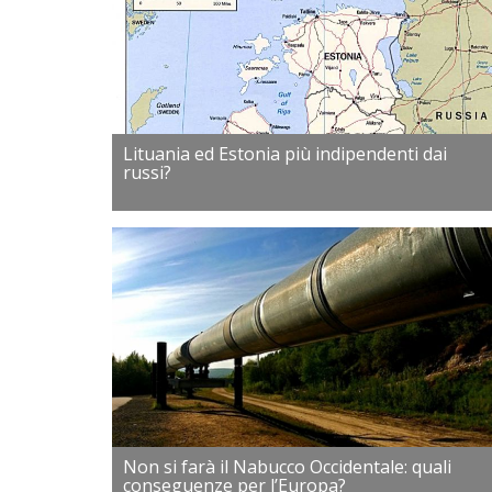
Lituania ed Estonia più indipendenti dai
russi?
Non si farà il Nabucco Occidentale: quali
conseguenze per l’Europa?