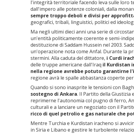
l'integrità territoriale facendo leva sulle loro
dall'impero alle potenze coloniali, dalla monar
sempre troppo deboli e divisi per approfit
geografici, tribali, linguistici, politici ed ideologi
Ma negli ultimi dieci anni una serie di circos
un'entità politicamente coerente e semi-indipen
destituzione di Saddam Hussein nel 2003. Sadda
un'operazione nota come Anfal. Durante la prim
stermini. Alla caduta del dittatore,
i Curdi ira
delle truppe americane dall'Iraq
il Kurdistan 
nella regione avrebbe potuto garantirne l
regione avrà le spalle abbastanza coperte per
Quando si sono inasprite le tensioni con Baghda
sostegno di Ankara
. Il Partito della Giustiz
reprimerne l'autonomia col pugno di ferro, Anka
culturali e a lanciare un negoziato con il Parti
ricco di quel petrolio e gas naturale che 
Mentre Turchia e Kurdistan iracheno si avvicinav
in Siria e Libano e gestire le turbolente relazi