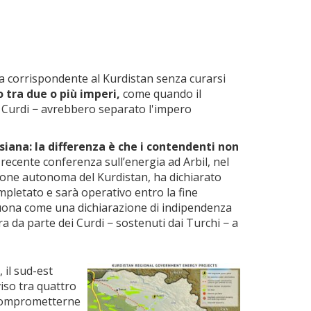
area corrispondente al Kurdistan senza curarsi
o tra due o più imperi,
come quando il
ei Curdi − avrebbero separato l'impero
rsiana: la differenza è che i contendenti non
ecente conferenza sull’energia ad Arbil, nel
gione autonoma del Kurdistan, ha dichiarato
ompletato e sarà operativo entro la fine
suona come una dichiarazione di indipendenza
a da parte dei Curdi − sostenuti dai Turchi − a
 il sud-est
iviso tra quattro
a comprometterne