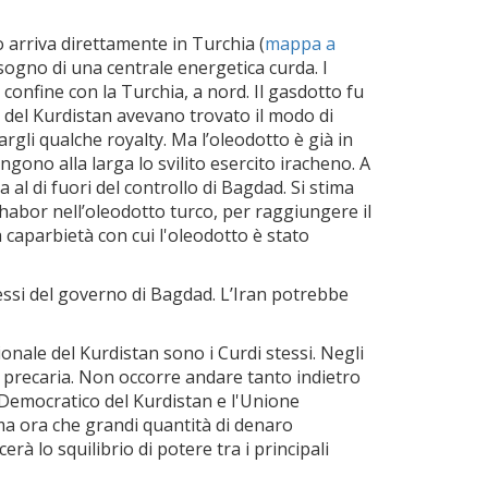
 arriva direttamente in Turchia (
mappa a
isogno di una centrale energetica curda. I
onfine con la Turchia, a nord. Il gasdotto fu
le del Kurdistan avevano trovato il modo di
rgli qualche royalty. Ma l’oleodotto è già in
gono alla larga lo svilito esercito iracheno. A
al di fuori del controllo di Bagdad. Si stima
habor nell’oleodotto turco, per raggiungere il
 caparbietà con cui l'oleodotto è stato
eressi del governo di Bagdad. L’Iran potrebbe
ionale del Kurdistan sono i Curdi stessi. Negli
 precaria. Non occorre andare tanto indietro
o Democratico del Kurdistan e l'Unione
 ma ora che grandi quantità di denaro
rà lo squilibrio di potere tra i principali