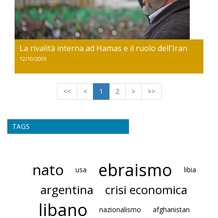
La rivalità interna ad Hamas e il ruolo dell'Iran
12/10/2009
<<
<
1
2
>
>>
TAGS
ebraismo
nato
usa
libia
argentina
crisi economica
libano
nazionalismo
afghanistan