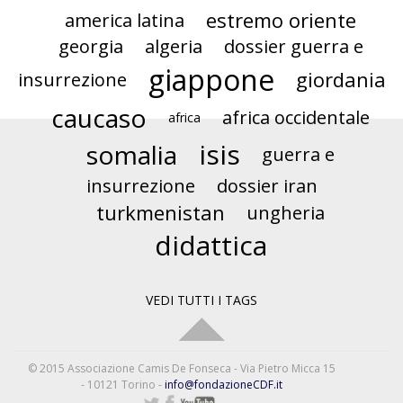
estremo oriente
america latina
georgia
algeria
dossier guerra e
giappone
giordania
insurrezione
caucaso
africa occidentale
africa
isis
somalia
guerra e
insurrezione
dossier iran
turkmenistan
ungheria
didattica
VEDI TUTTI I TAGS
© 2015 Associazione Camis De Fonseca - Via Pietro Micca 15
- 10121 Torino -
info@fondazioneCDF.it