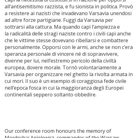
all’antisemitismo razzista, e fu sionista in politica. Provò
a resistere ai nazisti che invadevano Varsavia unendosi
ad altre forze partigiane. Fuggì da Varsavia per
sottrarsi alla cattura. Ma quando capì l’ampiezza e
la radicalità delle stragi naziste contro i civili capì anche
che le vittime stesse dovevano ribellarsi e combattere
personalmente. Opporsi con le armi, anche se non c’era
speranza personale di vincere né di sopravvivere,
divenne per lui, nell’estremo pericolo della civiltà
europea, dovere morale. Tornò volontariamente a
Varsavia per organizzare nel ghetto la rivolta armata in
cui morì. Il suo è un esempio di coraggiosa fede civile
nell’epoca fosca in cui la maggioranza degli Europei
continentali seppero soltanto obbedire.
Our conference room honours the memory of
Mordechai Anielewicz, commander of the Warsaw