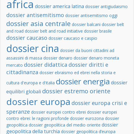
africa
dossier america latina
dossier antigiudaismo
dossier antisemitismo
dossier antisemitismo oggi
dossier asia centrale
dossier balcani
dossier belt
and road
dossier belt and road initiative
dossier brasile
dossier caucaso
dossier caucaso e caspio
dossier cina
dossier da buoni cittadini ad
assassini di massa
dossier denaro
dossier denaro moneta
dossier didattica
dossier diritti e
mercato
cittadinanza
dossier ebraismo ed ebrei nella storia e
dossier energia
dossier
cultura d'europa e d'italia
dossier estremo oriente
equilibri globali
dossier europa
dossier europa crisi e
speranze
dossier europei contro ebrei
dossier europei
contro ebrei: le ragioni profonde
dossier eurozona
dossier
dossier
geopolitica
dossier geopolitica del medio oriente
geopolitica della turchia
dossier geopolitica d’europa