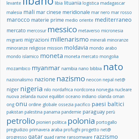
libano
lituania
levante
libia
logistica
madagascar
mali
mar cinese meridionale
malesia
mar nero
mar rosso
marocco
mediterraneo
materie prime
medio oriente
messico
mercato
mercosur
metaverso
micronesia
millenarismo
migrazioni
migranti
minerali
minoranze
moldavia
minoranze religiose
mission
mondo arabo
moneta
mondo islamico
moneta mercato
mongolia
nato
myanmar
mozambico
namibia
nano bibbia
nazismo
nazione
nazionalismo
neocon
nepal
net@
nigeria
niger
nilo
nordafrica
nordcorea
norvegia
nucleare
nuova zelanda
nuovi equilibri
oceano indiano
olanda
oman
onu
paesi baltici
ong
ordine globale
ossezia
pacifico
paraguay
pakistan
palestina
panama
pandemie
perù
petrolio
polonia
pionieri
politica
portogallo
pregiudizio
primavera araba
profughi
progetto net@
qatar
razzismo
progresso
quad
rame
ransomware