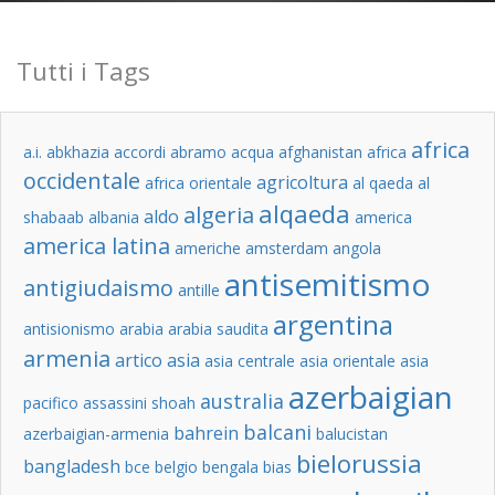
Tutti i Tags
africa
a.i.
abkhazia
accordi abramo
acqua
afghanistan
africa
occidentale
agricoltura
africa orientale
al qaeda
al
alqaeda
algeria
aldo
shabaab
albania
america
america latina
americhe
amsterdam
angola
antisemitismo
antigiudaismo
antille
argentina
antisionismo
arabia
arabia saudita
armenia
artico
asia
asia centrale
asia orientale
asia
azerbaigian
australia
pacifico
assassini shoah
balcani
bahrein
azerbaigian-armenia
balucistan
bielorussia
bangladesh
bce
belgio
bengala
bias