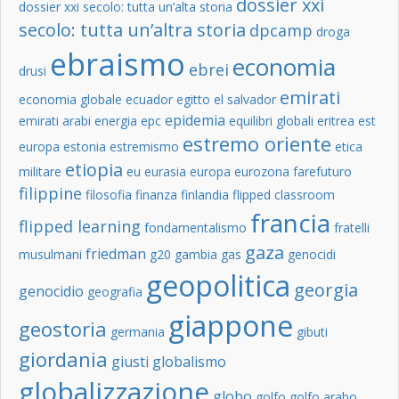
dossier xxi
dossier xxi secolo: tutta un’alta storia
secolo: tutta un’altra storia
dpcamp
droga
ebraismo
economia
ebrei
drusi
emirati
economia globale
ecuador
egitto
el salvador
epidemia
emirati arabi
energia
epc
equilibri globali
eritrea
est
estremo oriente
europa
estonia
estremismo
etica
etiopia
militare
eu
eurasia
europa
eurozona
farefuturo
filippine
filosofia
finanza
finlandia
flipped classroom
francia
flipped learning
fondamentalismo
fratelli
gaza
friedman
musulmani
g20
gambia
gas
genocidi
geopolitica
georgia
genocidio
geografia
giappone
geostoria
germania
gibuti
giordania
giusti
globalismo
globalizzazione
globo
golfo
golfo arabo