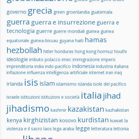
grecia
governo
green
groenlandia
guatemala
guerra
guerra e insurrezione
guerra e
tecnologia
guerre
guerre mondiali
guinea
guinea
hamas
equatoriale
guinea-bissau
guyana
haiti
hezbollah
hitler
honduras
hong kong
hormuz
houthi
ideologie
imbuto polacco
imec
immigrazione
impero
indonesia
imprenditoria
india
indo-pacifico
industria italiana
inflazione
influenza
intelligenza artificiale
internet
iran
iraq
isis
islam
irlanda
islamismo
islanda
isole del pacifico
italia
jihad
israele
istituzioni
istituzioni e società
jihadismo
kazakistan
kashmir
kazhakistan
kurdistan
kirghizistan
kenya
kosovo
kuwait
la
legge
violenza e il sacro
laos
lega araba
letteratura
lettonia