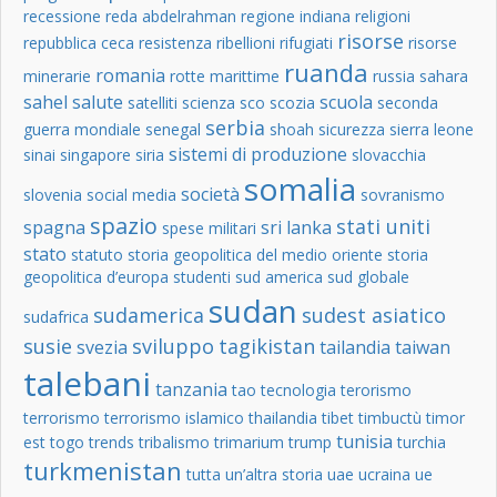
recessione
reda abdelrahman
regione indiana
religioni
risorse
repubblica ceca
resistenza
ribellioni
rifugiati
risorse
ruanda
romania
minerarie
rotte marittime
russia
sahara
sahel
salute
scuola
satelliti
scienza
sco
scozia
seconda
serbia
guerra mondiale
senegal
shoah
sicurezza
sierra leone
sistemi di produzione
sinai
singapore
siria
slovacchia
somalia
società
slovenia
social media
sovranismo
spazio
stati uniti
spagna
sri lanka
spese militari
stato
statuto
storia geopolitica del medio oriente
storia
geopolitica d’europa
studenti
sud america
sud globale
sudan
sudamerica
sudest asiatico
sudafrica
susie
sviluppo
tagikistan
svezia
tailandia
taiwan
talebani
tanzania
tao
tecnologia
terorismo
terrorismo
terrorismo islamico
thailandia
tibet
timbuctù
timor
tunisia
est
togo
trends
tribalismo
trimarium
trump
turchia
turkmenistan
tutta un’altra storia
uae
ucraina
ue