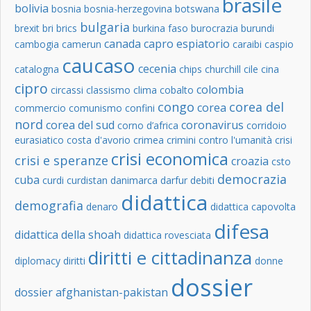
brasile
bolivia
bosnia
bosnia-herzegovina
botswana
bulgaria
brexit
bri
brics
burkina faso
burocrazia
burundi
canada
capro espiatorio
cambogia
camerun
caraibi
caspio
caucaso
cecenia
catalogna
chips
churchill
cile
cina
cipro
colombia
circassi
classismo
clima
cobalto
congo
corea del
corea
commercio
comunismo
confini
nord
corea del sud
coronavirus
corno d’africa
corridoio
eurasiatico
costa d'avorio
crimea
crimini contro l'umanità
crisi
crisi economica
crisi e speranze
croazia
csto
democrazia
cuba
curdi
curdistan
danimarca
darfur
debiti
didattica
demografia
denaro
didattica capovolta
difesa
didattica della shoah
didattica rovesciata
diritti e cittadinanza
diplomacy
diritti
donne
dossier
dossier afghanistan-pakistan