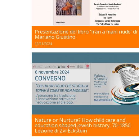
Presentazione del libro 'Iran a mani nude' di
Mariano Giustino
12/11/2024
Nature or Nurture? How child care and
education shaped jewish history, 70-1850
Lezione di Zvi Eckstein
16/10/2024