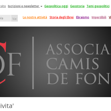
 sito
Iscrizioni e newsletter
Geopolitica oggi
Geostoria
Temi geopolitici
Le nostre attività
Storia degli Ebrei
Ebraismo
Imperdibili
V
Vai
ivita'