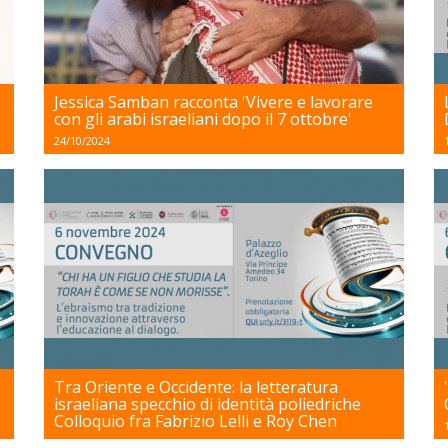
Jessica Samban racconta 'Vivere e lavorare
con gli arabi israeliani dopo il 7 ottobre'
24/10/2024
Tra Oriente e Occidente: la letteratura
israeliana specchio di identità poliedriche
Colloquio fra Fabrizio Lelli e Roy Chen
16/10/2024