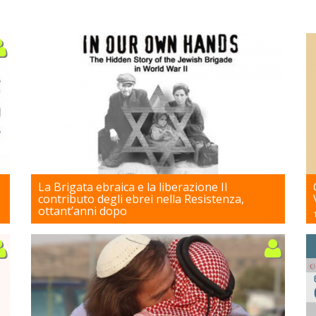
La Brigata ebraica e la liberazione Il
contributo degli ebrei nella Resistenza,
ottant’anni dopo
08/04/2025