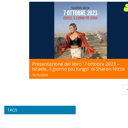
Presentazione del libro '7 ottobre 2023 –
Israele, il giorno più lungo' di Sharon Nizza
10/10/2024
TAGS