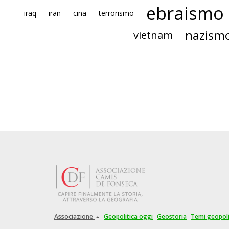
ebraismo
iraq
iran
cina
terrorismo
nazism
vietnam
Associazione
Geopolitica oggi
Geostoria
Temi geopoli