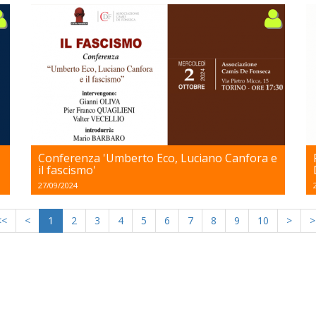
Conferenza 'Umberto Eco, Luciano Canfora e
il fascismo'
27/09/2024
<<
<
1
2
3
4
5
6
7
8
9
10
>
>