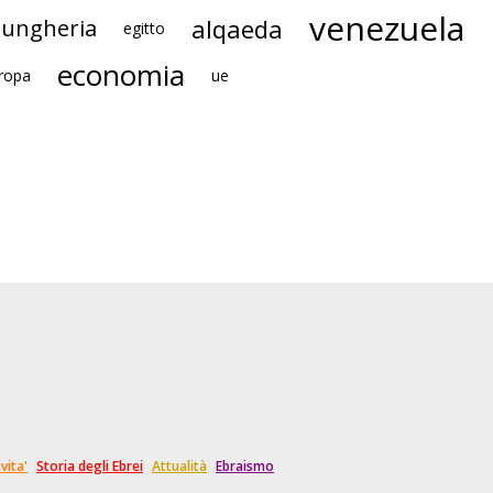
venezuela
alqaeda
ungheria
egitto
economia
ropa
ue
vita'
Storia degli Ebrei
Attualità
Ebraismo