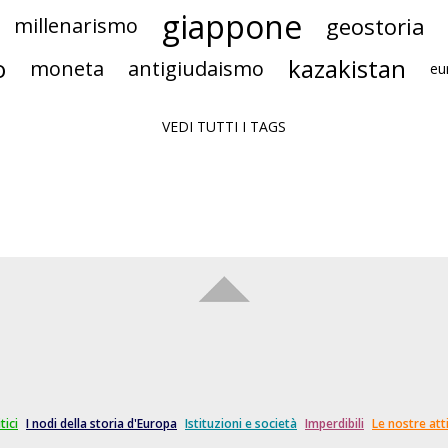
giappone
geostoria
millenarismo
o
kazakistan
moneta
antigiudaismo
eu
VEDI TUTTI I TAGS
tici
I nodi della storia d'Europa
Istituzioni e società
Imperdibili
Le nostre atti