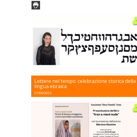
Lettere nel tempo: celebrazione storica della
lingua ebraica
21/06/2026