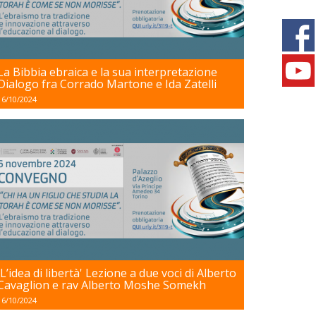
La Bibbia ebraica e la sua interpretazione
Dialogo fra Corrado Martone e Ida Zatelli
16/10/2024
'L’idea di libertà' Lezione a due voci di Alberto
Cavaglion e rav Alberto Moshe Somekh
16/10/2024