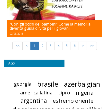
“Con gli occhi dei bambini” Come la memoria
diventa guida di vita per i giovani
02/03/2018
<<
<
1
2
3
4
5
6
>
>>
TAGS
brasile
azerbaigian
georgia
nigeria
america latina
cipro
argentina
estremo oriente