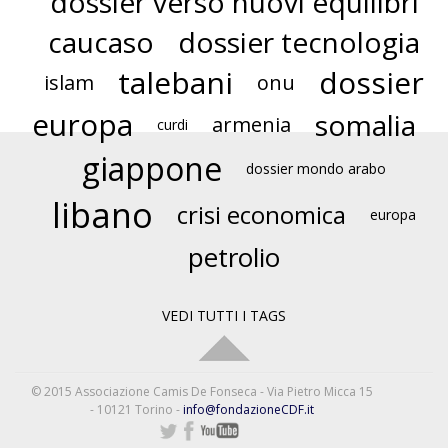
dossier verso nuovi equilibri
caucaso
dossier tecnologia
talebani
dossier
islam
onu
europa
somalia
armenia
curdi
giappone
dossier mondo arabo
libano
crisi economica
europa
petrolio
VEDI TUTTI I TAGS
© 2015 Associazione Camis De Fonseca - Via Pietro Micca 15
- 10121 Torino -
info@fondazioneCDF.it