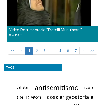
Video Documentario "Fratelli Musulmani"
06/04/2024
<<
<
1
2
3
4
5
6
7
>
>>
TAGS
antisemitismo
pakistan
russia
caucaso
dossier geostoria e