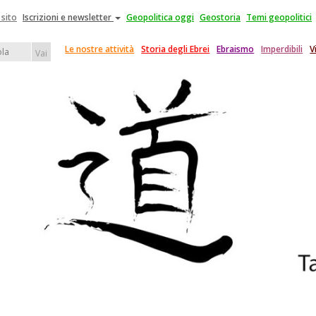
 sito
Iscrizioni e newsletter
Geopolitica oggi
Geostoria
Temi geopolitici
Le nostre attività
Storia degli Ebrei
Ebraismo
Imperdibili
V
Vai