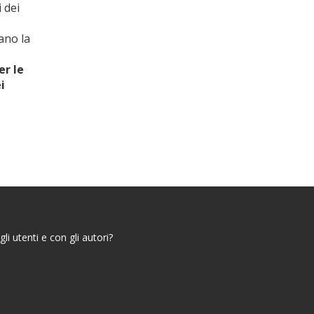
i dei
ano la
er le
i
i utenti e con gli autori?