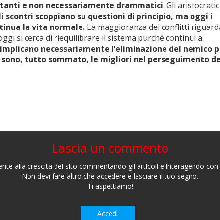
 costanti e non necessariamente drammatici
. Gli aristocratic
li scontri scoppiano su questioni di principio, ma oggi i
tinua la vita normale.
La maggioranza dei conflitti riguard
oggi si cerca di riequilibrare il sistema purché continui a
on implicano necessariamente l’eliminazione del nemico p
e sono, tutto sommato, le migliori nel perseguimento de
Lascia un commento
nte alla crescita del sito commentando gli articoli e interagendo con gl
Non devi fare altro che accedere e lasciare il tuo segno.
Ti aspettiamo!
Accedi