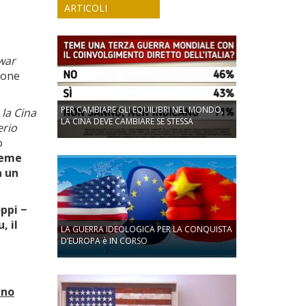
ARTICOLI
war
zione
PER CAMBIARE GLI EQUILIBRI NEL MONDO,
la Cina
LA CINA DEVE CAMBIARE SE STESSA
erio
o
teme
a un
oppi −
, il
LA GUERRA IDEOLOGICA PER LA CONQUISTA
D’EUROPA è IN CORSO
nno