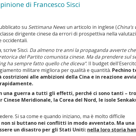
pinione di Francesco Sisci
pubblicato su
Settimana News
un articolo in inglese (
China’s 
 classe dirigente cinese da errori di prospettiva nella valuta
 occidentali.
a
, scrive Sisci.
Da almeno tre anni la propaganda avverte che 
 retorica del Partito comunista cinese.
Ma
da prendere sul s
ping ha sempre fatto quello che diceva”
. Il budget dell'Esercit
ggiamento militare migliora per qualità e quantità.
Pechino 
costrizioni alle ambizioni della Cina e in reazione avvi
o rapidamente.
una guerra a tutti gli effetti, perché ci sono tanti – tr
ar Cinese Meridionale, la Corea del Nord, le isole Senkaku
evedere. Si sa come e quando iniziano, ma è molto difficile
 non si buttano nei conflitti in modo avventato. Ma una
sere un disastro per gli Stati Uniti:
nella loro storia ha