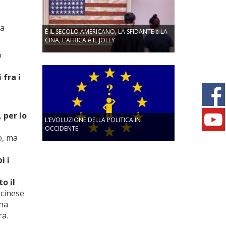
na
È IL SECOLO AMERICANO, LA SFIDANTE è LA
CINA, L’AFRICA è IL JOLLY
ò
 fra i
, per lo
L’EVOLUZIONE DELLA POLITICA IN
OCCIDENTE
o, ma
i i
o il
 cinese
una
ra.