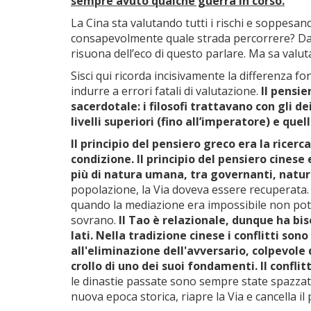
sempre avuto qualche guerra in corso.
La Cina sta valutando tutti i rischi e soppesan
consapevolmente quale strada percorrere? Da v
risuona dell’eco di questo parlare. Ma sa valut
Sisci qui ricorda incisivamente la differenza f
indurre a errori fatali di valutazione.
Il pensie
sacerdotale: i filosofi trattavano con gli dei
livelli superiori (fino all’imperatore) e quell
Il principio del pensiero greco era la ricer
condizione. Il principio del pensiero cinese e
più di natura umana, tra governanti, natu
popolazione, la Via doveva essere recuperata. 
quando la mediazione era impossibile non potev
sovrano.
Il Tao è relazionale, dunque ha bi
lati. Nella tradizione cinese i conflitti s
all'eliminazione dell'avversario, colpevole 
crollo di uno dei suoi fondamenti. Il confl
le dinastie passate sono sempre state spazzate 
nuova epoca storica, riapre la Via e cancella il 