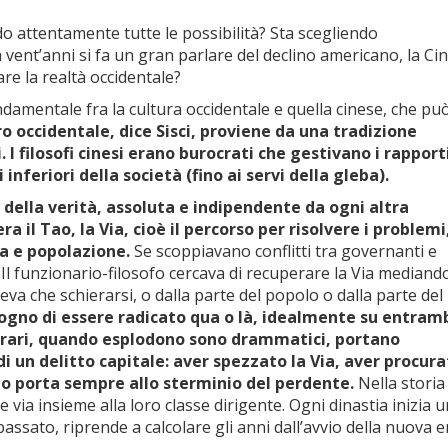
do attentamente tutte le possibilità? Sta scegliendo
ent’anni si fa un gran parlare del declino americano, la Ci
are la realtà occidentale?
ondamentale fra la cultura occidentale e quella cinese, che pu
ro occidentale, dice Sisci, proviene da una tradizione
. I filosofi cinesi erano burocrati che gestivano i rapporti
i inferiori della società (fino ai servi della gleba).
ca della verità, assoluta e indipendente da ogni altra
ra il Tao, la Via, cioè il percorso per risolvere i problemi
ra e popolazione.
Se scoppiavano conflitti tra governanti e
Il funzionario-filosofo cercava di recuperare la Via mediand
a che schierarsi, o dalla parte del popolo o dalla parte del
sogno di essere radicato qua o là, idealmente su entramb
ono rari, quando esplodono sono drammatici, portano
di un delitto capitale: aver spezzato la Via, aver procurat
itto porta sempre allo sterminio del perdente.
Nella storia
via insieme alla loro classe dirigente. Ogni dinastia inizia 
passato, riprende a calcolare gli anni dall’avvio della nuova e