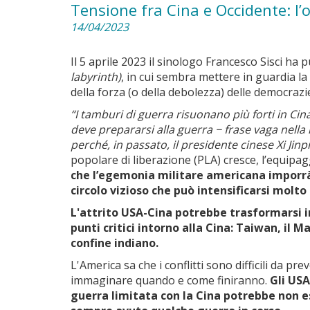
Tensione fra Cina e Occidente: l’o
14/04/2023
Il 5 aprile 2023 il sinologo Francesco Sisci ha 
labyrinth)
, in cui sembra mettere in guardia la
della forza (o della debolezza) delle democrazie
“I tamburi di guerra risuonano più forti in Cin
deve prepararsi alla guerra − frase vaga nella
perché, in passato, il presidente cinese Xi Jin
popolare di liberazione (PLA) cresce, l’equipa
che l’egemonia militare americana imporrà 
circolo vizioso che può intensificarsi molt
L'attrito USA-Cina potrebbe trasformarsi in 
punti critici intorno alla Cina: Taiwan, il M
confine indiano.
L'America sa che i conflitti sono difficili da pr
immaginare quando e come finiranno.
Gli USA
guerra limitata con la Cina potrebbe non es