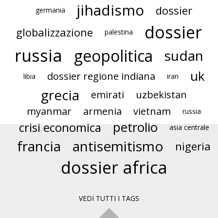
jihadismo
dossier
germania
dossier
globalizzazione
palestina
russia
geopolitica
sudan
uk
dossier regione indiana
libia
iran
grecia
emirati
uzbekistan
myanmar
armenia
vietnam
russia
petrolio
crisi economica
asia centrale
francia
antisemitismo
nigeria
dossier africa
VEDI TUTTI I TAGS