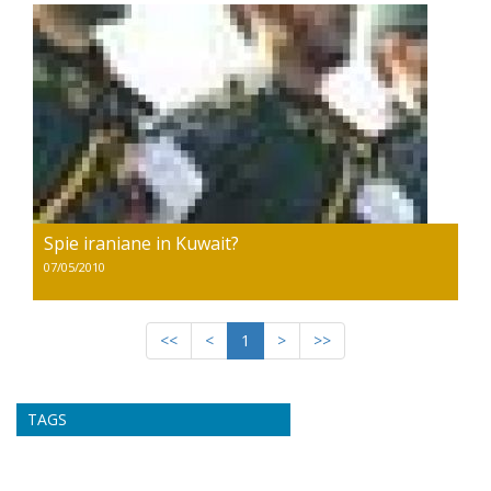
Spie iraniane in Kuwait?
07/05/2010
<<
<
1
>
>>
TAGS