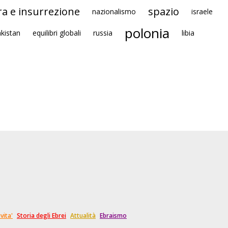
ra e insurrezione
spazio
nazionalismo
israele
polonia
kistan
equilibri globali
russia
libia
vita'
Storia degli Ebrei
Attualità
Ebraismo