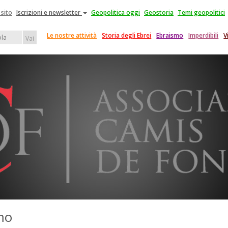
 sito
Iscrizioni e newsletter
Geopolitica oggi
Geostoria
Temi geopolitici
Le nostre attività
Storia degli Ebrei
Ebraismo
Imperdibili
V
Vai
smo