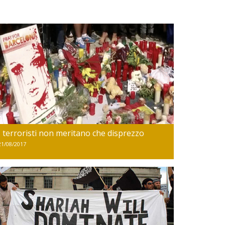
I terroristi non meritano che disprezzo
21/08/2017