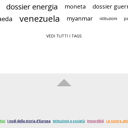
dossier energia
moneta
dossier guer
venezuela
aeda
myanmar
istituzioni
pa
VEDI TUTTI I TAGS
tici
I nodi della storia d'Europa
Istituzioni e società
Imperdibili
Le nostre atti