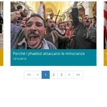
Perché i jihadisti attaccano le minoranze
15/12/2016
<<
<
1
2
3
>
>>