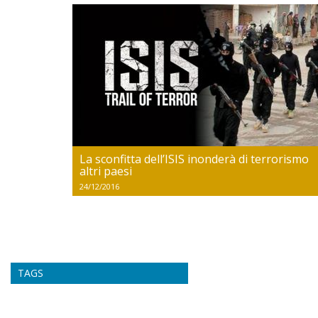
La sconfitta dell’ISIS inonderà di terrorismo
altri paesi
24/12/2016
TAGS