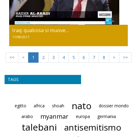
Iraq: qualcosa si muove…
11/08/2017
<<
<
1
2
3
4
5
6
7
8
>
>>
TAGS
nato
egitto
africa
shoah
dossier mondo
myanmar
arabo
europa
germania
talebani
antisemitismo