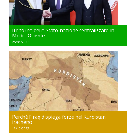
Il ritorno dello Stato-nazione centralizzato in
Medio Oriente
25/01/2026
Perché l’Iraq dispiega forze nel Kurdistan
iracheno
19/12/2022