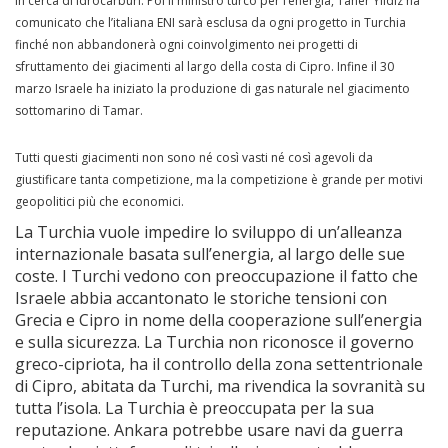
in cerca di idrocarburi. Poi il ministro turco per l’energia, Taner Yildiz ha
comunicato che l’italiana ENI sarà esclusa da ogni progetto in Turchia
finché non abbandonerà ogni coinvolgimento nei progetti di
sfruttamento dei giacimenti al largo della costa di Cipro. Infine il 30
marzo Israele ha iniziato la produzione di gas naturale nel giacimento
sottomarino di Tamar.
Tutti questi giacimenti non sono né così vasti né così agevoli da
giustificare tanta competizione, ma la competizione è grande per motivi
geopolitici più che economici.
La Turchia vuole impedire lo sviluppo di un’alleanza
internazionale basata sull’energia, al largo delle sue
coste. I Turchi vedono con preoccupazione il fatto che
Israele abbia accantonato le storiche tensioni con
Grecia e Cipro in nome della cooperazione sull’energia
e sulla sicurezza. La Turchia non riconosce il governo
greco-cipriota, ha il controllo della zona settentrionale
di Cipro, abitata da Turchi, ma rivendica la sovranità su
tutta l’isola. La Turchia è preoccupata per la sua
reputazione. Ankara potrebbe usare navi da guerra