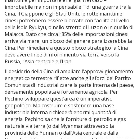
marittime per importare energia. Nel caso –
improbabile ma non impensabile − di una guerra tra la
Cina, il Giappone e gli Stati Uniti, le rotte marittime
cinesi potrebbero essere bloccate con facilità al livello
delle isole Ryukyu, o nello stretto di Luzon o in quello di
Malacca. Dato che circa l’85% delle importazioni cinesi
arriva via mare, un blocco del genere paralizzerebbe la
Cina. Per rimediare a questo blocco strategico la Cina
deve avere linee di rifornimento via terra verso la
Russia, l’Asia centrale e l’Iran.
Il desiderio della Cina di ampliare l’approvvigionamento
energetico terrestre riflette anche gli sforzi del Partito
Comunista di industrializzare la parte interna del paese,
densamente popolata e fortemente agricola. Per
Pechino sviluppare quest’area è un imperativo
geopolitico. Ma costruire e sostenere una base
industriale interna richiederà enormi quantità di
energia. Pechino sa che le forniture di petrolio e gas
naturale via terra (o dal Myanmar attraverso la
provincia dello Yunnan o dall’Asia centrale e dalla