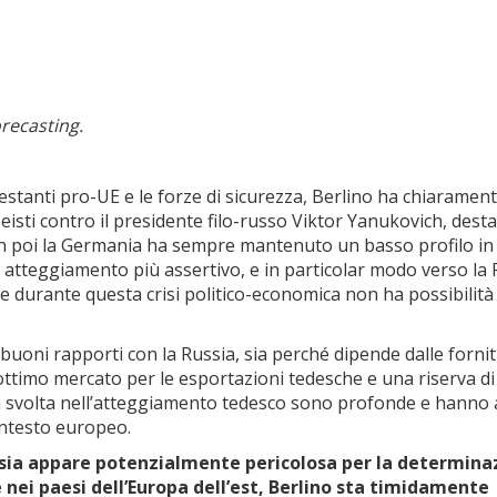
recasting.
festanti pro-UE e le forze di sicurezza, Berlino ha chiaramen
eisti contro il presidente filo-russo Viktor Yanukovich, dest
45 in poi la Germania ha sempre mantenuto un basso profilo in
to atteggiamento più assertivo, e in particolar modo verso la
he durante questa crisi politico-economica non ha possibilità 
oni rapporti con la Russia, sia perché dipende dalle fornit
ottimo mercato per le esportazioni tedesche e una riserva di
a svolta nell’atteggiamento tedesco sono profonde e hanno 
contesto europeo.
ussia appare potenzialmente pericolosa per la determina
 nei paesi dell’Europa dell’est, Berlino sta timidamente