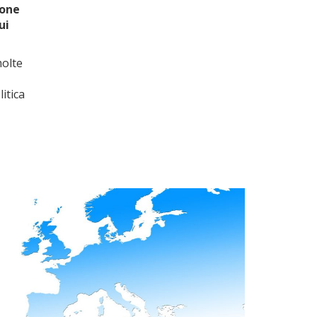
ione
ui
molte
itica