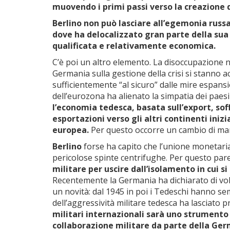
muovendo i primi passi verso la creazione 
Berlino non può lasciare all’egemonia russa
dove ha delocalizzato gran parte della sua
qualificata e relativamente economica.
C’è poi un altro elemento. La disoccupazione 
Germania sulla gestione della crisi si stanno 
sufficientemente “al sicuro” dalle mire espansio
dell’eurozona ha alienato la simpatia dei paesi 
l’economia tedesca, basata sull’export, soff
esportazioni verso gli altri continenti ini
europea.
Per questo occorre un cambio di mar
Berlino
forse ha capito che l’unione monetaria, 
pericolose spinte centrifughe. Per questo par
militare per uscire dall’isolamento in cui s
Recentemente la Germania ha dichiarato di vole
un novità: dal 1945 in poi i Tedeschi hanno sempr
dell’aggressività militare tedesca ha lasciato
militari internazionali sarà uno strumento
collaborazione militare da parte della Ger