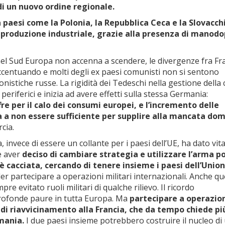
di un nuovo ordine regionale.
 paesi come la Polonia, la Repubblica Ceca e la Slovacch
 produzione industriale, grazie alla presenza di manod
nel Sud Europa non accenna a scendere, le divergenze fra Fr
accentuando e molti degli ex paesi comunisti non si sentono
nistiche russe. La rigidità dei Tedeschi nella gestione della c
periferici e inizia ad avere effetti sulla stessa Germania:
re per il calo dei consumi europei, e l’incremento delle
zia a non essere sufficiente per supplire alla mancata d
cia.
invece di essere un collante per i paesi dell’UE, ha dato vita
e aver
deciso di cambiare strategia e utilizzare l’arma po
i è cacciata, cercando di tenere insieme i paesi dell’Unio
r partecipare a operazioni militari internazionali. Anche qu
e evitato ruoli militari di qualche rilievo. Il ricordo
 profonde paure in tutta Europa. Ma
partecipare a operazio
 di riavvicinamento alla Francia, che da tempo chiede pi
mania.
I due paesi insieme potrebbero costruire il nucleo di