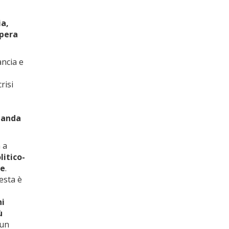
ia,
opera
ancia e
risi
omanda
 a
litico-
ne
.
esta è
ni
ù
 un