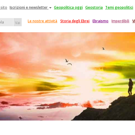
 sito
Iscrizioni e newsletter
Geopolitica oggi
Geostoria
Temi geopolitici
Le nostre attività
Storia degli Ebrei
Ebraismo
Imperdibili
V
Vai