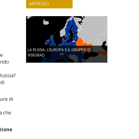
ARTICOLI
LA RUSSIA, L’EUROPA E IL GRUPPO DI
te
VISEGRAD
ando
 Russia?
di
ure di
a che
zione