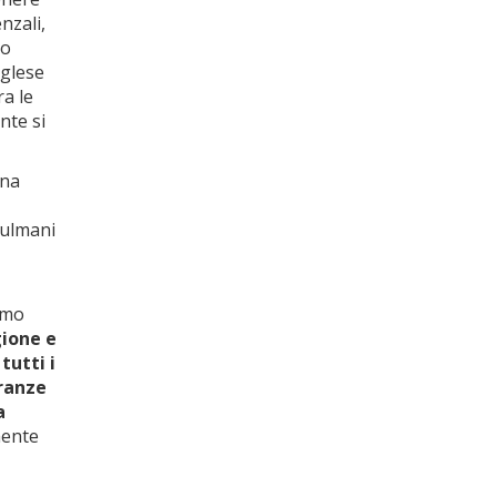
nzali,
ro
nglese
ra le
nte si
una
sulmani
ismo
gione e
tutti i
oranze
a
mente