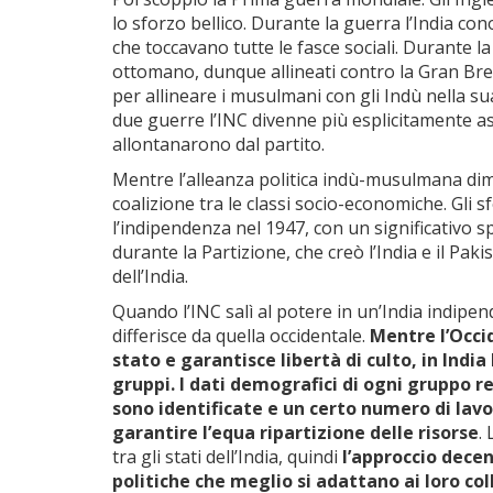
lo sforzo bellico. Durante la guerra l’India conob
che toccavano tutte le fasce sociali. Durante la
ottomano, dunque allineati contro la Gran Bret
per allineare i musulmani con gli Indù nella su
due guerre l’INC divenne più esplicitamente a
allontanarono dal partito.
Mentre l’alleanza politica indù-musulmana dimi
coalizione tra le classi socio-economiche. Gli sfo
l’indipendenza nel 1947, con un significativo 
durante la Partizione, che creò l’India e il Pak
dell’India.
Quando l’INC salì al potere in un’India indipen
differisce da quella occidentale.
Mentre l’Occi
stato e garantisce libertà di culto, in India
gruppi. I dati demografici di ogni gruppo 
sono identificate e un certo numero di lavor
garantire l’equa ripartizione delle risorse
.
tra gli stati dell’India, quindi
l’approccio decen
politiche che meglio si adattano ai loro col