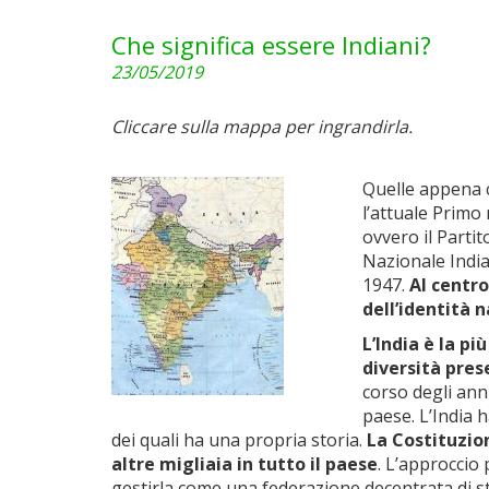
Che significa essere Indiani?
23/05/2019
Cliccare sulla mappa per ingrandirla.
Quelle appena c
l’attuale Primo
ovvero il Parti
Nazionale India
1947.
Al centro
dell’identità n
L’India è la p
diversità pres
corso degli anni
paese. L’India 
dei quali ha una propria storia.
La Costituzio
altre migliaia in tutto il paese
. L’approccio 
gestirla come una federazione decentrata di stati