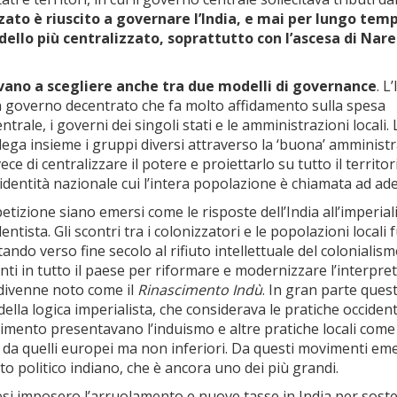
ato è riuscito a governare l’India, e mai per lungo tem
odello più centralizzato, soprattutto con l’ascesa di Nar
trovano a scegliere anche tra due modelli di governance
. L
 governo decentrato che fa molto affidamento sulla spesa
trale, i governi dei singoli stati e le amministrazioni locali. 
a lega insieme i gruppi diversi attraverso la ‘buona’ amminist
ece di centralizzare il potere e proiettarlo su tutto il territor
 identità nazionale cui l’intera popolazione è chiamata ad ade
izione siano emersi come le risposte dell’India all’imperia
tista. Gli scontri tra i colonizzatori e le popolazioni locali
ando verso fine secolo al rifiuto intellettuale del colonialismo
ti in tutto il paese per riformare e modernizzare l’interpre
e divenne noto come il
Rinascimento Indù
. In gran parte ques
lla logica imperialista, che considerava le pratiche occident
scimento presentavano l’induismo e altre pratiche locali come
rsi da quelli europei ma non inferiori. Da questi movimenti em
to politico indiano, che è ancora uno dei più grandi.
lesi imposero l’arruolamento e nuove tasse in India per sost