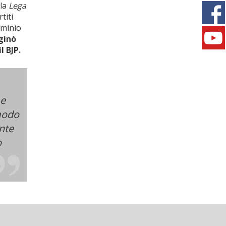
 la
Lega
titi
ominio
ginò
l BJP.
 e
 modo
nte
o