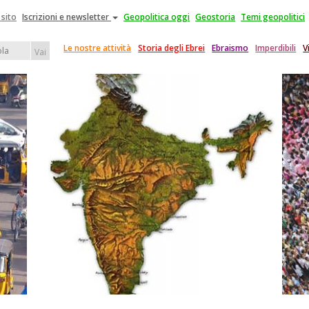
 sito
Iscrizioni e newsletter
Geopolitica oggi
Geostoria
Temi geopolitici
Le nostre attività
Storia degli Ebrei
Ebraismo
Imperdibili
V
Vai