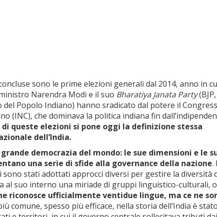
oncluse sono le prime elezioni generali dal 2014, anno in cu
 ministro Narendra Modi e il suo
Bharatiya Janata Party
(BJP,
to del Popolo Indiano) hanno sradicato dal potere il Congres
no (INC), che dominava la politica indiana fin dall’indipende
 di queste elezioni si pone oggi la definizione stessa
azionale dell’India.
iù grande democrazia del mondo: le sue dimensioni e le s
entano una serie di sfide alla governance della nazione
.
 sono stati adottati approcci diversi per gestire la diversità 
ha al suo interno una miriade di gruppi linguistico-culturali,
ne riconosce ufficialmente ventidue lingue, ma ce ne so
più comune, spesso più efficace, nella storia dell’India è stat
 e territori, in cui il governo centrale sollecitava tributi da