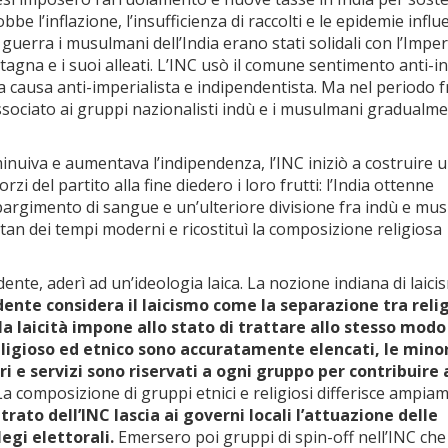
be l’inflazione, l’insufficienza di raccolti e le epidemie influe
 guerra i musulmani dell’India erano stati solidali con l’Impe
agna e i suoi alleati. L’INC usò il comune sentimento anti-i
a causa anti-imperialista e indipendentista. Ma nel periodo f
ssociato ai gruppi nazionalisti indù e i musulmani gradualme
nuiva e aumentava l’indipendenza, l’INC iniziò a costruire 
rzi del partito alla fine diedero i loro frutti: l’India ottenne
spargimento di sangue e un’ulteriore divisione fra indù e mu
istan dei tempi moderni e ricostituì la composizione religiosa
dente, aderì ad un’ideologia laica. La nozione indiana di laic
dente considera il laicismo come la separazione tra reli
 la laicità impone allo stato di trattare allo stesso modo 
religioso ed etnico sono accuratamente elencati, le min
i e servizi sono riservati a ogni gruppo per contribuire 
 La composizione di gruppi etnici e religiosi differisce ampia
trato dell’INC lascia ai governi locali l’attuazione delle
legi elettorali.
Emersero poi gruppi di spin-off nell’INC che