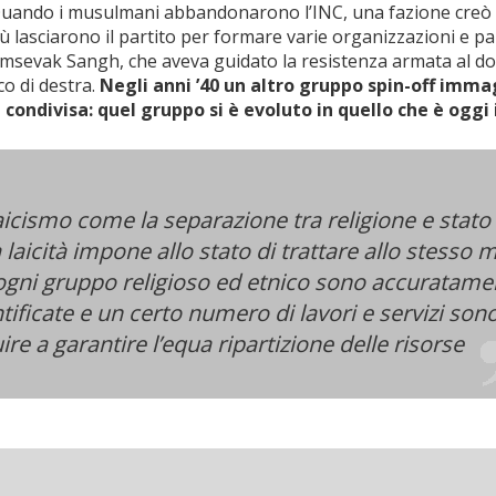
 Quando i musulmani abbandonarono l’INC, una fazione creò
dù lasciarono il partito per formare varie organizzazioni e par
yamsevak Sangh, che aveva guidato la resistenza armata al d
o di destra.
Negli anni ’40 un altro gruppo spin-off imma
condivisa: quel gruppo si è evoluto in quello che è oggi i
aicismo come la separazione tra religione e stato
la laicità impone allo stato di trattare allo stesso
di ogni gruppo religioso ed etnico sono accuratame
tificate e un certo numero di lavori e servizi son
re a garantire l’equa ripartizione delle risorse