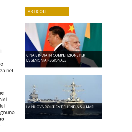
ARTICOLI
i
CINA E INDIA IN COMPETIZIONE PER
L’EGEMONIA REGIONALE
so
nza nel
ue
 Nel
del
LA NUOVA POLITICA DELL’INDIA SUI MARI
 ognuno
no
o
i