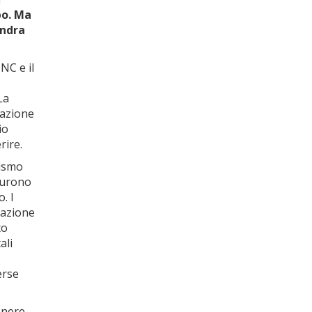
po. Ma
endra
’INC e il
La
razione
io
rire.
lismo
 furono
. I
tazione
to
ali
erse
enere