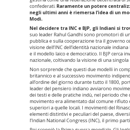
confederati.
Raramente un potere centralizz
negli ultimi anni è riemersa l’idea di un m
Modi.
Nel decidere tra INC e BJP, gli Indiani si 
suo leader Rahul Gandhi sono promotori di un
pubblica e sulla cooperazione tra il governo cen
visione dell’INC dell’identità nazionale indian
e il modello laico e democratico. Il BJP cerca inv
nazionale, coltivando la visione di una singola
Non sorprende che questi due modelli in compet
britannico e al successivo movimento indipenden
all’ordine del giorno durante tutto il 1800, port
leader del pensiero indiano avviarono movimen
dei testi e delle pratiche indù, nel periodo ch
movimento era alimentato dal comune rifiuto de
superiori a quelle locali. I movimenti del Rina
elementi distintivi e peculiari del paese, dive
l’Indian National Congress (INC), il primo parti
Poi scoppiò la Prima guerra mondiale. Gli Ing