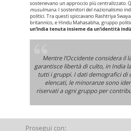
sostenevano un approccio più centralizzato.
musulmana
. I sostenitori del nazionalismo in
politici. Tra questi spiccavano Rashtriya Swa
britannico, e Hindu Mahasabha, gruppo politic
un’India tenuta insieme da un’identità indù 
Mentre l’Occidente considera il l
garantisce libertà di culto, in India 
tutti i gruppi. I dati demografici 
elencati, le minoranze sono iden
riservati a ogni gruppo per contribui
Prosegui con: