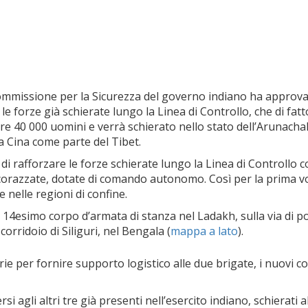
 Commissione per la Sicurezza del governo indiano ha approvat
le forze già schierate lungo la Linea di Controllo, che di fatto
re 40 000 uomini e verrà schierato nello stato dell’Arunacha
la Cina come parte del Tibet.
di rafforzare le forze schierate lungo la Linea di Controllo c
orazzate, dotate di comando autonomo. Così per la prima volt
e nelle regioni di confine.
 14esimo corpo d’armata di stanza nel Ladakh, sulla via di po
 corridoio di Siliguri, nel Bengala (
mappa a lato
).
ie per fornire supporto logistico alle due brigate, i nuovi c
 agli altri tre già presenti nell’esercito indiano, schierati a