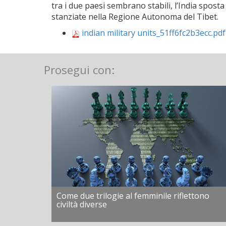
tra i due paesi sembrano stabili, l’India spost
stanziate nella Regione Autonoma del Tibet.
indian military units_51ff6fc2b3ecc.pdf
Prosegui con:
Come due trilogie al femminile riflettono
civiltà diverse