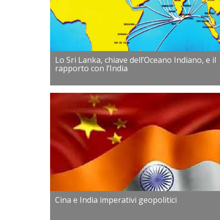
Lo Sri Lanka, chiave dell’Oceano Indiano, e il
rapporto con l’India
Cina e India imperativi geopolitici