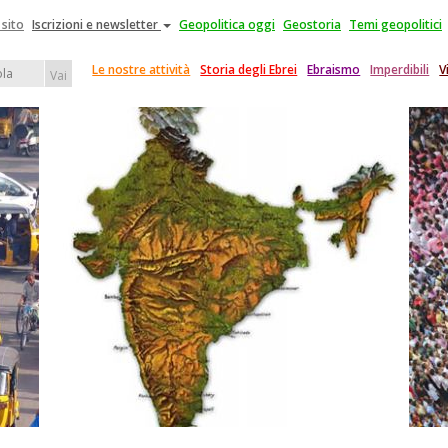
 sito
Iscrizioni e newsletter
Geopolitica oggi
Geostoria
Temi geopolitici
Le nostre attività
Storia degli Ebrei
Ebraismo
Imperdibili
V
Vai