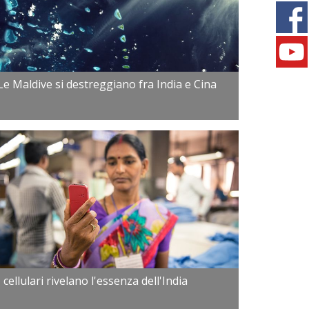
Le Maldive si destreggiano fra India e Cina
I cellulari rivelano l'essenza dell'India