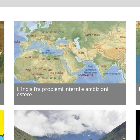
L'India fra problemi interni e ambizioni
estere