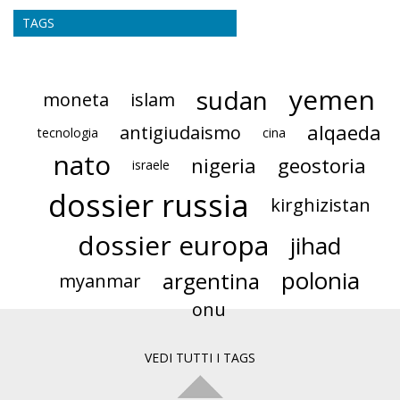
TAGS
yemen
sudan
moneta
islam
alqaeda
antigiudaismo
tecnologia
cina
nato
nigeria
geostoria
israele
dossier russia
kirghizistan
dossier europa
jihad
polonia
argentina
myanmar
onu
VEDI TUTTI I TAGS