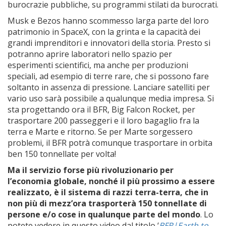
burocrazie pubbliche, su programmi stilati da burocrati.
Musk e Bezos hanno scommesso larga parte del loro
patrimonio in SpaceX, con la grinta e la capacità dei
grandi imprenditori e innovatori della storia. Presto si
potranno aprire laboratori nello spazio per
esperimenti scientifici, ma anche per produzioni
speciali, ad esempio di terre rare, che si possono fare
soltanto in assenza di pressione. Lanciare satelliti per
vario uso sarà possibile a qualunque media impresa. Si
sta progettando ora il BFR, Big Falcon Rocket, per
trasportare 200 passeggeri e il loro bagaglio fra la
terra e Marte e ritorno. Se per Marte sorgessero
problemi, il BFR potrà comunque trasportare in orbita
ben 150 tonnellate per volta!
Ma il servizio forse più rivoluzionario per
l’economia globale, nonché il più prossimo a essere
realizzato, è il sistema di razzi terra-terra, che in
non più di mezz’ora trasporterà 150 tonnellate di
persone e/o cose in qualunque parte del mondo
. Lo
potete vedere in questo video dal titolo ‘
BFR|Earth to