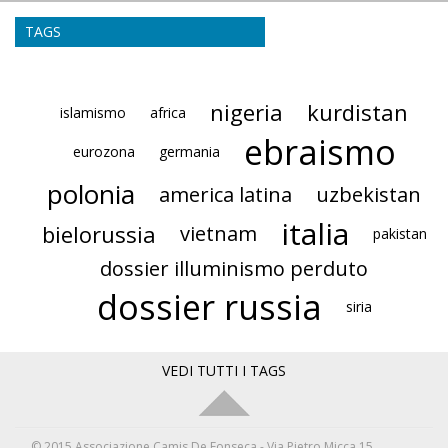
TAGS
nigeria
kurdistan
islamismo
africa
ebraismo
eurozona
germania
polonia
america latina
uzbekistan
italia
bielorussia
vietnam
pakistan
dossier illuminismo perduto
dossier russia
siria
VEDI TUTTI I TAGS
© 2015 Associazione Camis De Fonseca - Via Pietro Micca 15