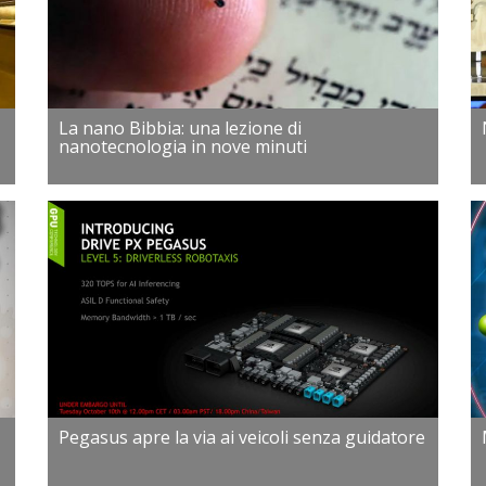
La nano Bibbia: una lezione di
nanotecnologia in nove minuti
Pegasus apre la via ai veicoli senza guidatore