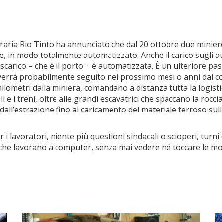
raria Rio Tinto ha annunciato che dal 20 ottobre due miniere
, in modo totalmente automatizzato. Anche il carico sugli auto
 scarico – che è il porto − è automatizzata. È un ulteriore p
verrà probabilmente seguito nei prossimo mesi o anni dai con
hilometri dalla miniera, comandano a distanza tutta la logisti
lli e i treni, oltre alle grandi escavatrici che spaccano la rocc
dall’estrazione fino al caricamento del materiale ferroso sull
 i lavoratori, niente più questioni sindacali o scioperi, turni
 che lavorano a computer, senza mai vedere né toccare le m