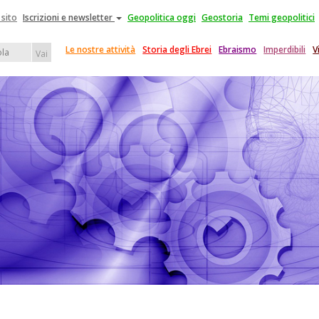
 sito
Iscrizioni e newsletter
Geopolitica oggi
Geostoria
Temi geopolitici
Le nostre attività
Storia degli Ebrei
Ebraismo
Imperdibili
V
Vai