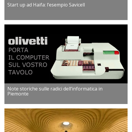
Start up ad Haifa: l’esempio Savicell
Note storiche sulle radici dell’informatica in
Piemonte