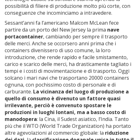
possibilità di filiere di produzione molto più corte, con
conseguenze che incominciamo a intravedere.
Sessant’anni fa l’americano Malcom McLean fece
partire da un porto del New Jersey la prima
nave
portacontainer
, cambiando per sempre il trasporto
delle merci. Anche se occorsero anni prima che i
containers divenissero di uso comune, la loro
introduzione, che rende rapido e facile smistamento,
carico e scarico delle merci, ha drasticamente tagliato i
tempi e i costi di movimentazione e di trasporto. Oggi
solcano i mari navi che trasportano 20000 containers
ognuna, con pochissimo costo di personale e di
carburante.
La vicinanza del luogo di produzione a
quello di consumo è divenuto un fattore quasi
irrilevante, perciò è convenuto spostare le
produzioni in luoghi lontani, ma a basso costo di
manodopera
: la Cina, il Sudest asiatico, l’India. Tanto
più che il WTO (World Trade Organization) ha portato
altre agevolazioni al commercio globale: la
riduzione
dei dazi
, la
classificazione doganale unica in tutto il