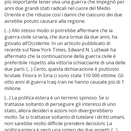
più importante tener viva una guerra che impegnò per
anni due grandi stati radicali nel cuore del Medio
Oriente e che ridusse così i danni che ciascuno dei due
avrebbe potuto causare alla regione.
(…) Allo stesso modo si potrebbe affermare che la
guerra civile siriana, che dura ormai da due anni, ha
giovato all’Occidente. In un articolo pubblicato di
recente sul New York Times, Edward N. Luttwak ha
affermato che la continuazione della guerra civile è
preferibile rispetto alla vittoria schiacciante di una delle
due parti. (…) Certo, questa dichiarazione è piuttosto
brutale. Finora in Siria ci sono state 110 000 vittime. Gli
otto anni di guerra Iraq-Iran ne hanno causate più di 1
milione.
(…) La politica estera è un terreno spinoso. Se si
trattasse soltanto di perseguire gli interessi di uno
stato, allora desideri e azioni non divergerebbero
molto. Se si trattasse soltanto di tutelare i diritti umani,
non sarebbe molto difficile prendere decisioni. La
politica estera è però una sintesi dei due aspetti. (…)