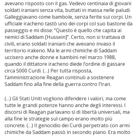
avevano risposto con il gas. Vedevo centinaia di giovani
soldati iraniani senza vita, buttati in massa nelle paludi.
Galleggiavano come bambole, senza ferite sui corpi. Un
ufficiale iracheno tastò uno dei corpi col suo bastone da
passeggio e mi disse: “Questo è quello che capita ai
nemici di Saddam [Hussein]”. Certo, non si trattava di
civili, erano soldati iraniani che avevano invaso il
territorio irakeno. Ma le armi chimiche di Saddam
uccisero anche donne e bambini nel marzo 1988,
quando il dittatore iracheno diede l’ordine di gassare
circa 5000 Curdi. (…) Per tutta risposta,
l’amministrazione Reagan continuò a sostenere
Saddam fino alla fine della guerra contro l’Iran.
(…) Gli Stati Uniti vogliono difendere i valori, ma come
tutte le grandi potenze hanno anche degli interessi. I
discorsi di Reagan parlavano sì di libertà universali, ma
alla fine le strategie sul campo erano molto più
concrete. (…) Il genocidio dei Curdi perpetrato con armi
chimiche da Saddam passò in secondo piano. Era molto