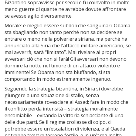
Bizantino sopravvisse per secoli e fu coinvolto in molte
meno guerre di quante ne avrebbe dovute affrontare
se avesse agito diversamente.
Morale: è meglio essere subdoli che sanguinari. Obama
sta sbagliando non tanto perché non sa decidere se
entrare o meno nella polveriera siriana, ma perché ha
annunciato alla Siria che l’attacco militare americano, se
mai avverrà, sarà “limitato”. Mai rivelare ai propri
avversari ciò che non si farà! Gli avversari non devono
dormire la notte nel timore di un attacco violento e
imminente! Se Obama non sta bluffando, si sta
comportando in modo estremamente ingenuo.
Seguendo la strategia bizantina, in Siria si dovrebbe
giungere a una situazione di stallo, senza
necessariamente rovesciare al Assad; fare in modo che
il conflitto perda intensità – strategia moralmente
encomiabile – evitando la vittoria schiacciante di una
delle due parti. Se il regime crollasse di colpo, ci
potrebbe essere un’escalation di violenza, e al Qaeda
potrebbe trovare terreno fertile, e in un’area molto