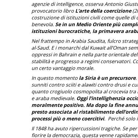
agenzie di intelligence, osserva Antonio Gius
provocatorio libro
L’arte della coercizione
(2
costruzione di istituzioni civili come quelle d
benevola.
Se in un Medio Oriente più compl
istituzioni burocratiche, la primavera araba
Nel frattempo in Arabia Saudita, fulcro strateg
al-Saud. E i monarchi dal Kuwait all’Oman sem
oppressi in Bahrain e nella parte orientale del
stabilità e progresso a regimi conservatori. Co
un certo vantaggio morale.
In questo momento
la Siria è un precursore
.
sunniti contro sciiti e alawiti contro drusi e c
quanto crogiuolo cosmopolita al crocevia tra il
e araba medievale.
Oggi l’intellighenzia occ
moralmente positivo. Ma dopo la fine annunc
presto associata al ristabilimento dell’ordin
processi più o meno coercitivi
. Perché solo 
Il 1848 ha avuto ripercussioni tragiche. Se p
fiorire la democrazia, questa venne rapidam