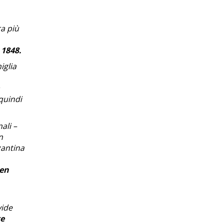
ra più
 1848.
iglia
 quindi
ali –
n
zantina
ben
vide
te