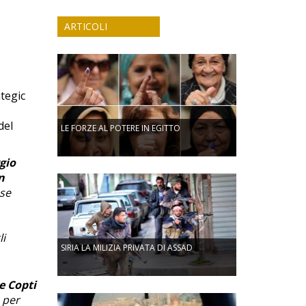
ARTICOLI
tegic
del
LE FORZE AL POTERE IN EGITTO
gio
n
sse
li
SIRIA LA MILIZIA PRIVATA DI ASSAD
e Copti
 per