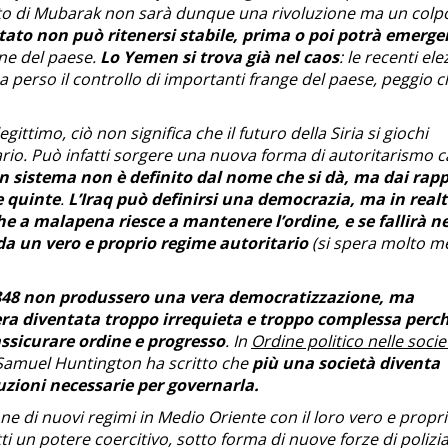
amento di Mubarak non sarà dunque una rivoluzione ma un colp
 stato non può ritenersi stabile, prima o poi potrà emerge
one del paese.
Lo Yemen si trova già nel caos
: le recenti ele
 perso il controllo di importanti frange del paese, peggio c
gittimo, ciò non significa che il futuro della Siria si giochi
io. Può infatti sorgere una nuova forma di autoritarismo 
n sistema non è definito dal nome che si dà, ma dai rapp
e quinte
.
L’Iraq può definirsi una democrazia, ma in realt
e a malapena riesce a mantenere l’ordine, e se fallirà ne
da un vero e proprio regime autoritario
(si spera molto 
1848 non produssero una vera democratizzazione, ma
a diventata troppo irrequieta e troppo complessa perch
assicurare ordine e progresso
. In
Ordine politico nelle socie
d Samuel Huntington ha scritto che
più una società diventa
uzioni necessarie per governarla.
 di nuovi regimi in Medio Oriente con il loro vero e propr
i un potere coercitivo, sotto forma di nuove forze di polizia