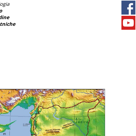
logia
o
dine
etniche