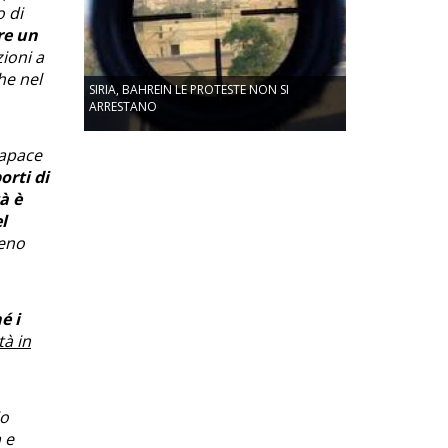
o di
re un
zioni a
he nel
SIRIA, BAHREIN LE PROTESTE NON SI
ARRESTANO
capace
orti di
à è
l
meno
é i
tà in
io
 e