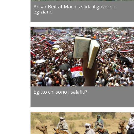
Ansar Beit al-Maqdis sfida il governo
egiziano
Egitto chi sono i salafiti?