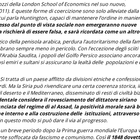
tozzi della London School of Economics nel suo nuovo,
011). E queste forme di coercizione sono solo alleviate dalla
i cui parla Huntington, capaci di mantenere l’ordine in manie
esso dal punto di vista sociale non emergeranno nuove
 rischierà di essere falsa, e sarà ricordata come un altro
ico della penisola arabica, perdura l’autoritarismo della fam
brano sempre meno in pericolo. Con l’eccezione degli sciiti
l’Arabia Saudita, i popoli del Golfo Persico associano ancora
sì emiri e sultani si assicurano la lealtà delle popolazioni e
 Si tratta di un paese afflitto da divisioni etniche e confession
urdi. Ma la Siria può rivendicare una certa coerenza storica, i
 deserto e il Mediterraneo, disseminato di resti di civiltà bi
identale considera il rovesciamento del dittatore siriano
iata del regime di al Assad, la positività morale sarà 
e interno e alla costruzione delle istituzioni, attraverso
in questo modo si può dare il via al progresso.
er un breve periodo dopo la Prima guerra mondiale l’Europa 
ente soffocata da fascismo e comunismo. Così
il 1848 dovet