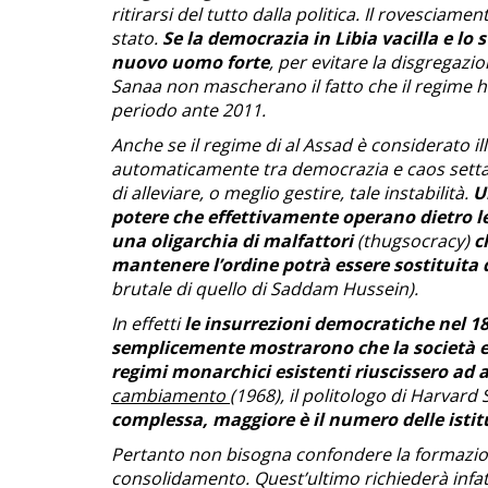
ritirarsi del tutto dalla politica. Il rovesci
stato.
Se la democrazia in Libia vacilla e lo
nuovo uomo forte
, per evitare la disgregazi
Sanaa non mascherano il fatto che il regime ha
periodo ante 2011.
Anche se il regime di al Assad è considerato ille
automaticamente tra democrazia e caos settar
di alleviare, o meglio gestire, tale instabilità.
U
potere che effettivamente operano dietro l
una oligarchia di malfattori
(thugsocracy)
ch
mantenere l’ordine potrà essere sostituita 
brutale di quello di Saddam Hussein).
In effetti
le insurrezioni democratiche nel 
semplicemente mostrarono che la società er
regimi monarchici esistenti riuscissero ad 
cambiamento
(1968), il politologo di Harvar
complessa, maggiore è il numero delle istit
Pertanto non bisogna confondere la formazione
consolidamento. Quest’ultimo richiederà infatt