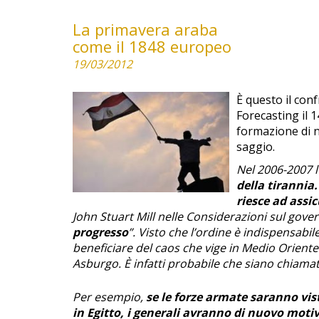
La primavera araba
come il 1848 europeo
19/03/2012
È questo il con
Forecasting il 
formazione di n
saggio.
Nel 2006-2007 l
della tirannia.
riesce ad assi
John Stuart Mill nelle Considerazioni sul gove
progresso
”. Visto che l’ordine è indispensabi
beneficiare del caos che vige in Medio Oriente 
Asburgo. È infatti probabile che siano chiamati
Per esempio,
se le forze armate saranno vis
in Egitto, i generali avranno di nuovo motivo