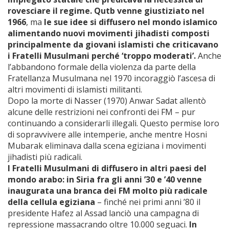
rovesciare il regime. Qutb venne giustiziato nel
1966
, ma
le sue idee si diffusero nel mondo islamico
alimentando nuovi movimenti jihadisti composti
principalmente da giovani islamisti che criticavano
i Fratelli Musulmani perché ‘troppo moderati’.
Anche
l’abbandono formale della violenza da parte della
Fratellanza Musulmana nel 1970 incoraggiò l’ascesa di
altri movimenti di islamisti militanti.
Dopo la morte di Nasser (1970) Anwar Sadat allentò
alcune delle restrizioni nei confronti dei FM – pur
continuando a considerarli illegali. Questo permise loro
di sopravvivere alle intemperie, anche mentre Hosni
Mubarak eliminava dalla scena egiziana i movimenti
jihadisti più radicali.
I Fratelli Musulmani di diffusero in altri paesi del
mondo arabo: in Siria fra gli anni ’30 e ’40 venne
inaugurata una branca dei FM molto più radicale
della cellula egiziana
– finché nei primi anni ’80 il
presidente Hafez al Assad lanciò una campagna di
repressione massacrando oltre 10.000 seguaci.
In