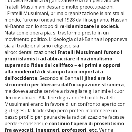
Tuttavia le abilità organizzative e la tempestività dei
Fratelli Musulmani destano molte preoccupazioni.
I Fratelli Musulmani, prima organizzazione islamista al
mondo, furono fondati nel 1928 dall’insegnante Hassan
al-Banna con lo scopo di
re-islamizzare la società
.
Nata come opera pia, si trasformò presto in un
movimento politico. L’ideologia di al-Banna si opponeva
sia al tradizionalismo religioso sia
all’occidentalizzazione:
i Fratelli Musulmani furono i
primi islamisti ad abbracciare il nazionalismo
superando l’idea del califfato
–
e i primi a opporsi
alla modernità di stampo laico importata
dall’occidente
. Secondo al Banna
il jihad era lo
strumento per liberarsi dall’occupazione straniera
,
ma doveva anche servire a risvegliare gli animi e i cuori
dei musulmani. Alla fine degli anni ’30 molti Fratelli
Musulmani erano in favore di un confronto aperto con
gli Inglesi; la leadership però preferì mantenere un
basso profilo per paura che la radicalizzazione facesse
perdere consensi, e
continuò l’opera di proselitismo
fra avvocati, ingegneri, professori, etc.
Venne