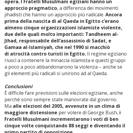
opera. I Fratelli Musulmani egiziani hanno un
approccio pragmatico
, a differenza dei movimenti
jihadisti che hanno un approccio più radicale.
Ancora
prima della nascita di al Qaeda in Egitto c’erano
almeno cinque organizzazioni islamiste violente,
due delle quali molto importanti: Tandheem al-
Jihad, responsabile dell’assassinio di Sadat, e
Gamaa al-Islamiyah, che nel 1990 si macchiò
di atrocità contro turisti in Egitto.
Il regime egiziano
riuscì a contenere la minaccia islamista e questi gruppi
a poco a poco abbandonarono la violenza – anche se
gli elementi più radicali si unirono ad al Qaeda.
Conclusioni
È difficile fare previsioni sulle elezioni egiziane, anche
perché sono sempre state manovrate dal governo.
Ma
alle elezioni del 2005, avvenute in un clima di
maggiore distensione
per volere di George Bush,
i
Fratelli Musulmani incrementarono i voti di ben
cinque volte conquistando 88 seggi e diventando il
primo partito di opposizione.