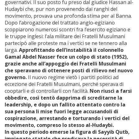
governativi. Il suo posto fu preso dal giudice Hassan al-
Hudaybi che, pur non provenendo dai ranghi del
movimento, provava una profonda stima per al Banna.
Dopo l’abrogazione del trattato anglo-egiziano
scoppiarono numerosi scontri fra l’esercito egiziano e
le truppe inglesi: l’ala militare dei Fratelli Musulmani
partecipò alle proteste ma i vertici se ne tennero alla
larga.
Approfittando dell’instabilità il colonnello
Gamal Abdel Nasser fece un colpo di stato (1952),
grazie anche all’appoggio dei Fratelli Musulmani
che speravano di ottenere posti di rilievo nel nuovo
governo.
Il nuovo regime vietò i partiti politici ad
eccezione dei Fratelli Musulmani, perché sperava di
cooptarli e di controllarli con facilità.
Non riuscì a farsi
obbedire, così tentò dapprima di screditarne la
leadership, e dopo un fallito attentato contro la
sua persona li mise fuori legge accusandoli di
cospirazione, arrestando e torturando i vertici del
movimento, compreso lo stesso al-Hudaybi.
In questo periodo emerse la figura di Sayyib Qutb,
impiegato statale che predicava la necessità di