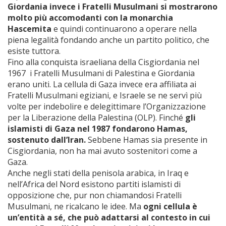
Giordania invece i Fratelli Musulmani si mostrarono
molto più accomodanti con la monarchia
Hascemita
e quindi continuarono a operare nella
piena legalità fondando anche un partito politico, che
esiste tuttora.
Fino alla conquista israeliana della Cisgiordania nel
1967 i Fratelli Musulmani di Palestina e Giordania
erano uniti. La cellula di Gaza invece era affiliata ai
Fratelli Musulmani egiziani, e Israele se ne servì più
volte per indebolire e delegittimare l’Organizzazione
per la Liberazione della Palestina (OLP). Finché
gli
islamisti di Gaza nel 1987 fondarono Hamas,
sostenuto dall’Iran.
Sebbene Hamas sia presente in
Cisgiordania, non ha mai avuto sostenitori come a
Gaza.
Anche negli stati della penisola arabica, in Iraq e
nell’Africa del Nord esistono partiti islamisti di
opposizione che, pur non chiamandosi Fratelli
Musulmani, ne ricalcano le idee. Ma
ogni cellula è
un’entità a sé, che può adattarsi al contesto in cui