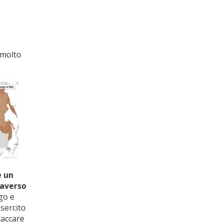
i molto
e un
raverso
go e
esercito
taccare