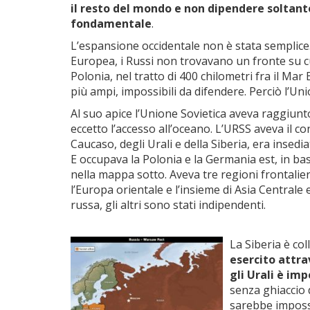
il resto del mondo e non dipendere soltanto
fondamentale
.
L’espansione occidentale non è stata semplice
Europea, i Russi non trovavano un fronte su cui 
Polonia, nel tratto di 400 chilometri fra il Mar B
più ampi, impossibili da difendere. Perciò l’Uni
Al suo apice l’Unione Sovietica aveva raggiunto t
eccetto l’accesso all’oceano. L’URSS aveva il co
Caucaso, degli Urali e della Siberia, era insed
E occupava la Polonia e la Germania est, in bas
nella mappa sotto. Aveva tre regioni frontaliere 
l’Europa orientale e l’insieme di Asia Centrale 
russa, gli altri sono stati indipendenti.
La Siberia è col
esercito attra
gli Urali è im
senza ghiaccio d
sarebbe impossi