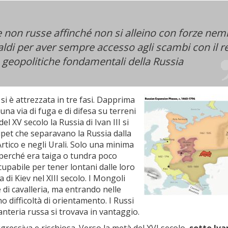
 non russe affinché non si alleino con forze nem
aldi per aver sempre accesso agli scambi con il r
 geopolitiche fondamentali della Russia
 si è attrezzata in tre fasi. Dapprima
una via di fuga e di difesa su terreni
el XV secolo la Russia di Ivan III si
ripet che separavano la Russia dalla
Artico e negli Urali. Solo una minima
, perché era taiga o tundra poco
cupabile per tener lontani dalle loro
 di Kiev nel XIII secolo. I Mongoli
 di cavalleria, ma entrando nelle
 difficoltà di orientamento. I Russi
fanteria russa si trovava in vantaggio.