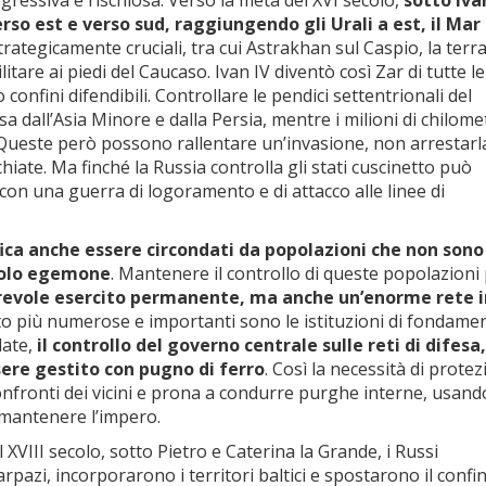
ressiva e rischiosa. Verso la metà del XVI secolo,
sotto Ivan
rso est e verso sud, raggiungendo gli Urali a est, il Mar
rategicamente cruciali, tra cui Astrakhan sul Caspio, la terra
are ai piedi del Caucaso. Ivan IV diventò così Zar di tutte le
onfini difendibili. Controllare le pendici settentrionali del
dall’Asia Minore e dalla Persia, mentre i milioni di chilome
 Queste però possono rallentare un’invasione, non arrestarla
iate. Ma finché la Russia controlla gli stati cuscinetto può
i, con una guerra di logoramento e di attacco alle linee di
fica anche essere circondati da popolazioni che non sono
opolo egemone
. Mantenere il controllo di queste popolazioni
erevole esercito permanente, ma anche un’enorme rete 
to più numerose e importanti sono le istituzioni di fondame
late,
il controllo del governo centrale sulle reti di difesa,
sere gestito con pugno di ferro
. Così la necessità di prote
onfronti dei vicini e prona a condurre purghe interne, usando
i mantenere l’impero.
 XVIII secolo, sotto Pietro e Caterina la Grande, i Russi
rpazi, incorporarono i territori baltici e spostarono il confin