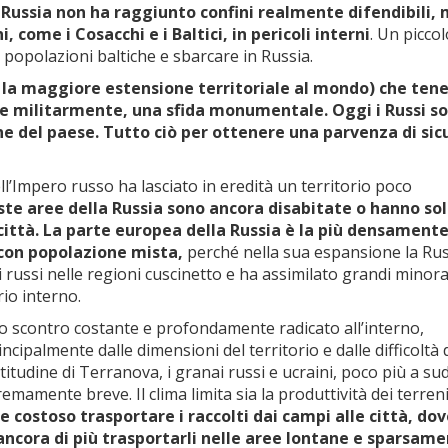
 Russia non ha raggiunto confini realmente difendibili,
 come i Cosacchi e i Baltici, in pericoli interni
. Un picco
 popolazioni baltiche e sbarcare in Russia.
n la maggiore estensione territoriale al mondo) che ten
 e militarmente, una sfida monumentale. Oggi i Russi s
 del paese. Tutto ciò per ottenere una parvenza di sic
ll’Impero russo ha lasciato in eredità un territorio poco
ste aree della Russia sono ancora disabitate o hanno so
città. La parte europea della Russia è la più densament
con popolazione mista,
perché nella sua espansione la Rus
i russi nelle regioni cuscinetto e ha assimilato grandi minor
rio interno.
uno scontro costante e profondamente radicato all’interno,
cipalmente dalle dimensioni del territorio e dalle difficoltà 
itudine di Terranova, i granai russi e ucraini, poco più a sud
emamente breve. Il clima limita sia la produttività dei terren
e e costoso trasportare i raccolti dai campi alle città, do
ancora di più trasportarli nelle aree lontane e sparsam