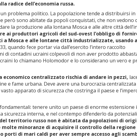
alla radice dell’economia russa.
un problema politico. La popolazione tende a distribuirsi in 
 che però sono abitate da popoli conquistati, che non vedono 
are la produzione alla lontana Mosca e alle altre città dell’i
e ai produttori agricoli del sud-ovest l’obbligo di fornir
ti a Mosca e alle lontane città industrializzate, usando
33, quando fece portar via dall’esercito l’intero raccolto
ni di contadini ucraini colpevoli di non aver prodotto abbast
li Ucraini lo chiamano Holomodor e lo considerano un vero e p
a economico centralizzato rischia di andare in pezzi,
lac
dine e fame urbana. Deve avere una burocrazia centralizzata
vasto apparato di sicurezza che costringa il paese e l’imper
fondamentali: tenere unito un paese di enorme estensione in
 sicurezza interna, e nel contempo difenderlo da potenziali
l territorio russo non è abitata da popolazioni di orig
 molte minoranze di acquisire il controllo della regione 
so porti di mari caldi per aver sempre accesso agli scam