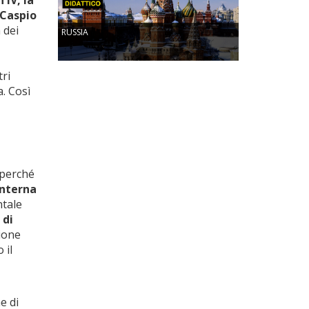
 IV, la
 Caspio
 dei
RUSSIA
tri
. Così
 perché
interna
ntale
 di
zione
 il
e di