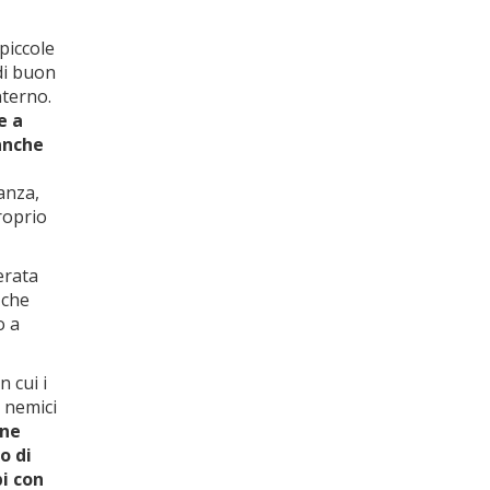
piccole
di buon
nterno.
e a
 anche
anza,
roprio
erata
 che
o a
 cui i
 nemici
ine
o di
bi con