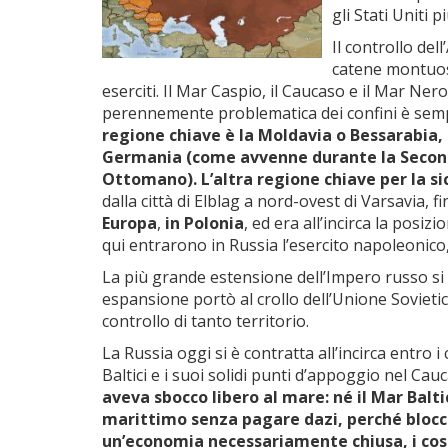
gli Stati Uniti 
Il controllo del
catene montuose
eserciti. Il Mar Caspio, il Caucaso e il Mar Ner
perennemente problematica dei confini è sempre
regione chiave è la Moldavia o Bessarabia,
Germania (come avvenne durante la Second
Ottomano). L’altra regione chiave per la s
dalla città di Elblag a nord-ovest di Varsavia, f
Europa
,
in Polonia
, ed era all’incirca la posi
qui entrarono in Russia l’esercito napoleonico, 
La più grande estensione dell’Impero russo si 
espansione portò al crollo dell’Unione Sovietic
controllo di tanto territorio.
La Russia oggi si è contratta all’incirca entro 
Baltici e i suoi solidi punti d’appoggio nel Cau
aveva sbocco libero al mare: né il Mar Balt
marittimo senza pagare dazi, perché blocc
un’economia necessariamente chiusa, i costi 