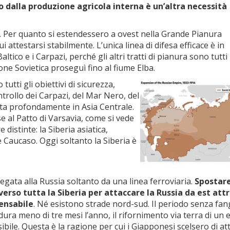
 dalla produzione agricola interna è un’altra necessità
. Per quanto si estendessero a ovest nella Grande Pianura
attestarsi stabilmente. L’unica linea di difesa efficace è in
altico e i Carpazi, perché gli altri tratti di pianura sono tutt
one Sovietica proseguì fino al fiume Elba.
utti gli obiettivi di sicurezza,
ntrollo dei Carpazi, del Mar Nero, del
iata profondamente in Asia Centrale.
e al Patto di Varsavia, come si vede
distinte: la Siberia asiatica,
e Caucaso. Oggi soltanto la Siberia è
legata alla Russia soltanto da una linea ferroviaria.
Spostar
verso tutta la Siberia per attaccare la Russia da est att
pensabile
. Né esistono strade nord-sud. Il periodo senza fan
ura meno di tre mesi l’anno, il rifornimento via terra di un 
bile. Questa è la ragione per cui i Giapponesi scelsero di at