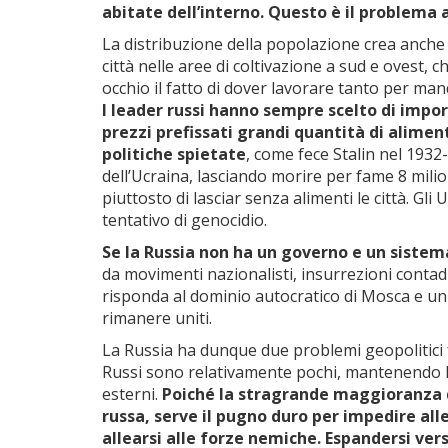
abitate dell’interno. Questo è il problema 
La distribuzione della popolazione crea anche 
città nelle aree di coltivazione a sud e ovest,
occhio il fatto di dover lavorare tanto per mand
I leader russi hanno sempre scelto di imporr
prezzi prefissati grandi quantità di alimen
politiche spietate
, come fece Stalin nel 1932-
dell’Ucraina, lasciando morire per fame 8 milio
piuttosto di lasciar senza alimenti le città. G
tentativo di genocidio.
Se la Russia non ha un governo e un sistem
da movimenti nazionalisti, insurrezioni conta
risponda al dominio autocratico di Mosca e un 
rimanere uniti.
La Russia ha dunque due problemi geopolitici 
Russi sono relativamente pochi, mantenendo la
esterni.
Poiché la stragrande maggioranza de
russa, serve il pugno duro per impedire alle
allearsi alle forze nemiche. Espandersi ver