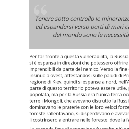
Tenere sotto controllo le minoranze
ed espandersi verso porti di mari c
del mondo sono le necessità
Per far fronte a questa vulnerabilità, la Russia
si è espansa in direzioni che potessero offrire 
imprendibili da parte del nemico. Verso la fine d
insinuò a ovest, attestandosi sulle paludi di P
regione di Kiev, quindi si espanse a nord, nell’
parte di questo territorio poteva essere utile
popolata, ma per la Russia era l’unica terra oc
terre i Mongoli, che avevano distrutto la Russia
dominavano le praterie con le loro veloci forze
foreste rallentavano, si disperdevano e avevano
li costrinsero a entrare nelle foreste, dove la 