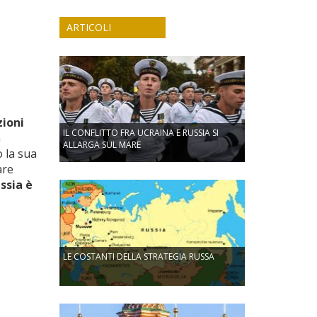
ARTICOLI
zioni
IL CONFLITTO FRA UCRAINA E RUSSIA SI
a
ALLARGA SUL MARE
 la sua
are
ussia è
LE COSTANTI DELLA STRATEGIA RUSSA