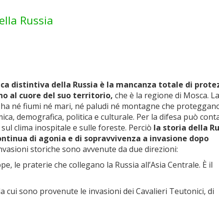
ella Russia
ica distintiva della Russia è la mancanza totale di prote
no al cuore del suo territorio,
che è la regione di Mosca. L
 ha né fiumi né mari, né paludi né montagne che proteggano
ica, demografica, politica e culturale. Per la difesa può cont
sul clima inospitale e sulle foreste. Perciò
la storia della R
ntinua di agonia e di sopravvivenza a invasione dopo
nvasioni storiche sono avvenute da due direzioni:
 le praterie che collegano la Russia all’Asia Centrale. È il
i sono provenute le invasioni dei Cavalieri Teutonici, di