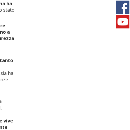
 ma ha
lo stato
ere
ono a
urezza
ltanto
e
sia ha
anze
di
,
i
ve vive
ente