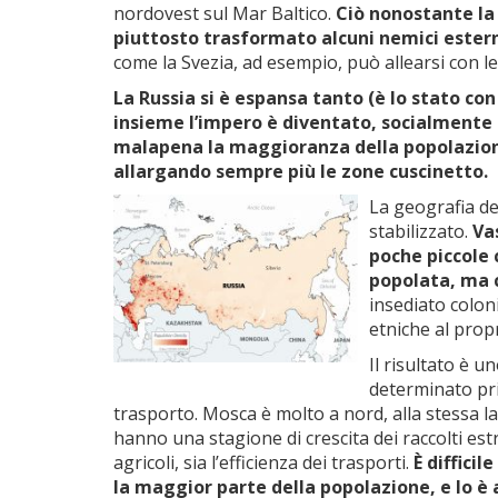
nordovest sul Mar Baltico.
Ciò nonostante la
piuttosto trasformato alcuni nemici esterni,
come la Svezia, ad esempio, può allearsi con le
La Russia si è espansa tanto (è lo stato co
insieme l’impero è diventato, socialmente
malapena la maggioranza della popolazione
allargando sempre più le zone cuscinetto.
La geografia de
stabilizzato.
Va
poche piccole 
popolata, ma 
insediato colon
etniche al prop
Il risultato è 
determinato prin
trasporto. Mosca è molto a nord, alla stessa lat
hanno una stagione di crescita dei raccolti estr
agricoli, sia l’efficienza dei trasporti.
È difficil
la maggior parte della popolazione, e lo è 