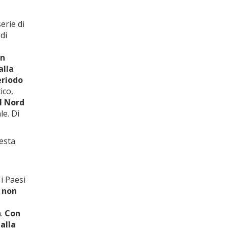
erie di
di
n
alla
eriodo
ico,
el Nord
le. Di
uesta
i Paesi
 non
a.
Con
 alla