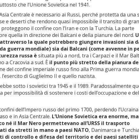
piuttosto che l’Unione Sovietica nel 1941.
l’Asia Centrale è necessario ai Russi, perché protetta da una s
 e deserti che rendono quasi impossibile il transito di gran
o proteggono il confine con l’Iran e con la Turchia. La parte
 quella in direzione dei Balcani e della pianure del nord.
U
 attraverso la quale potrebbero giungere invasioni sia d
a guerra mondiale) sia dai Balcani (come avvenne in p
icurezza russa è
situata più a nord, tra i Carpazi e il Mar Balt
ino a Cracovia a sud. È
il punto più stretto della pianura d
zione del confine imperiale russo fino alla Prima guerra mondia
l’esercito di Guglielmo II e quello nazista.
ebbe sotto i sovietici tra 1945 e il 1989. Paradossalmente q
a per impossibilità di sostenere i costi dell’occupazione e del
i confini dell’Impero russo del primo 1700, perdendo l’Ucraina 
caso e in Asia Centrale.
L’Unione Sovietica era enorme, ma
ico né il Mar Nero permettevano all’URSS il trasporto
ati da stretti in mano a paesi NATO
, Danimarca e Turchi
di controllo e difesa del territorio e dei paesi satelliti