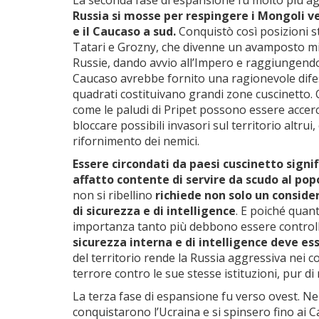
La seconda fase di espansione fu molto più agg
Russia si mosse per respingere i Mongoli ve
e il Caucaso a sud.
Conquistò così posizioni st
Tatari e Grozny, che divenne un avamposto milit
Russie, dando avvio all’Impero e raggiungendo c
Caucaso avrebbe fornito una ragionevole difesa 
quadrati costituivano grandi zone cuscinetto.
come le paludi di Pripet possono essere accerch
bloccare possibili invasori sul territorio altru
rifornimento dei nemici.
Essere circondati da paesi cuscinetto signi
affatto contente di servire da scudo al p
non si ribellino
richiede non solo un consid
di sicurezza e di intelligence
. E poiché quan
importanza tanto più debbono essere control
sicurezza interna e di intelligence deve es
del territorio rende la Russia aggressiva nei c
terrore contro le sue stesse istituzioni, pur d
La terza fase di espansione fu verso ovest. Nel
conquistarono l’Ucraina e si spinsero fino ai Ca