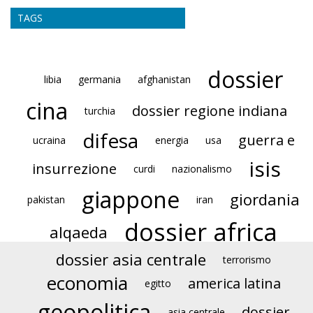
TAGS
dossier
libia
germania
afghanistan
cina
dossier regione indiana
turchia
difesa
guerra e
ucraina
energia
usa
isis
insurrezione
curdi
nazionalismo
giappone
giordania
pakistan
iran
dossier africa
alqaeda
dossier asia centrale
terrorismo
economia
america latina
egitto
geopolitica
dossier
asia centrale