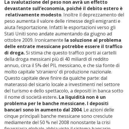
La svalutazione del peso non avrà un effetto
devastante sull’economia, poiché il debito estero è
relativamente modesto
. Inoltre il deprezzamento del
peso aumenta il valore delle rimesse degli emigranti e
aiuta l’esportazione. Infatti le esportazioni verso gli
Stati Uniti sono andate aumentando da giugno ad
ottobre 2009. Ironicamente
la soluzione al problema
delle entrate messicane potrebbe essere il traffico
di droga.
Si stima che questo traffico porti ai cartelli
della droga messicani più di 40 miliardi di reddito
annuo, circa il 5% del PIL messicano, e che sia fonte di
molto capitale ‘straniero’ di produzione nazionale.
Questo capitale deve finire da qualche parte: dal
materasso del sicario locale a investimenti nel settore
del turismo e dello spettacolo, a depositi in banca sotto
il nome di società estere
. La liquidità non è un
problema per le banche messicane. I depositi
bancari sono in aumento dal 2004
. Le azioni delle
cinque principali banche messicane sono cresciute
mediamente del 50 % nel 2008 nonostante la crisi
finanziaria globale abbia visto il sistema bancario