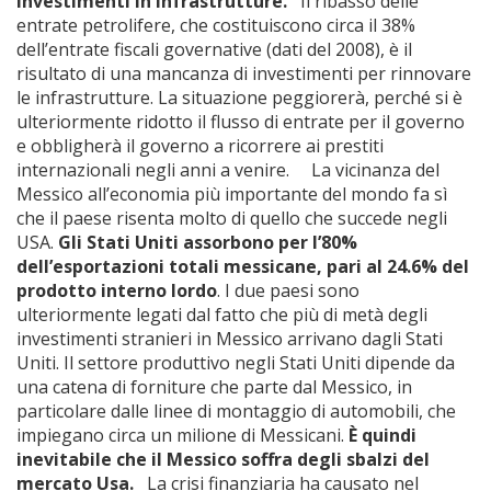
investimenti in infrastrutture.
Il ribasso delle
entrate petrolifere, che costituiscono circa il 38%
dell’entrate fiscali governative (dati del 2008), è il
risultato di una mancanza di investimenti per rinnovare
le infrastrutture. La situazione peggiorerà, perché si è
ulteriormente ridotto il flusso di entrate per il governo
e obbligherà il governo a ricorrere ai prestiti
internazionali negli anni a venire. La vicinanza del
Messico all’economia più importante del mondo fa sì
che il paese risenta molto di quello che succede negli
USA.
Gli Stati Uniti assorbono per l’80%
dell’esportazioni totali messicane, pari al 24.6% del
prodotto interno lordo
. I due paesi sono
ulteriormente legati dal fatto che più di metà degli
investimenti stranieri in Messico arrivano dagli Stati
Uniti. Il settore produttivo negli Stati Uniti dipende da
una catena di forniture che parte dal Messico, in
particolare dalle linee di montaggio di automobili, che
impiegano circa un milione di Messicani.
È quindi
inevitabile che il Messico soffra degli sbalzi del
mercato Usa.
La crisi finanziaria ha causato nel