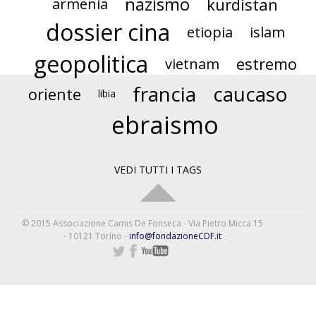
nazismo
kurdistan
armenia
dossier cina
etiopia
islam
geopolitica
estremo
vietnam
francia
caucaso
oriente
libia
ebraismo
VEDI TUTTI I TAGS
© 2015 Associazione Camis De Fonseca - Via Pietro Micca 15
- 10121 Torino -
info@fondazioneCDF.it