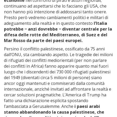
economie
nei confronti di pirati e attori regionali;
continuano ad aspettarsi che lo facciano gli USA, che
non hanno più intenzione di addossarsi tanto onere.
Presto però vedremo cambiamenti politici e militari di
adeguamento alla realtà e in questo contesto
l’Italia
potrebbe
− anzi dovrebbe
− diventar centrale per la
difesa delle rotte del Mediterraneo, di Suez e del
Mar Rosso da parte dei paesi europei.
Persino il conflitto palestinese, ossificato da 75 anni
dall’ONU, sta cambiando aspetto. Le tragedie dei milioni
di rifugiati dei conflitti mediorientali (per non parlare
dei conflitti in Africa) fanno apparire quanto mai fuori
luogo che i discendenti dei 730 000 rifugiati palestinesi
del 1949 (diventati circa 5 milioni di persone) siano
ancor oggi mantenuti e commiserati dalla comunità
internazionale, anziché invitati ad affrontare la realtà e
cercar soluzioni pragmatiche. L’America di Trump ha
fatto una dichiarazione esplicita spostando
l’ambasciata a Gerusalemme. Anche
i paesi arabi
stanno abbandonando la causa palestinese, che