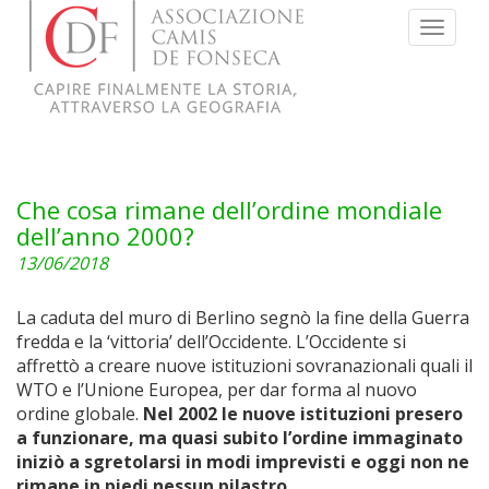
Menu
Che cosa rimane dell’ordine mondiale
dell’anno 2000?
13/06/2018
La caduta del muro di Berlino segnò la fine della Guerra
fredda e la ‘vittoria’ dell’Occidente. L’Occidente si
affrettò a creare nuove istituzioni sovranazionali quali il
WTO e l’Unione Europea, per dar forma al nuovo
ordine globale.
Nel 2002 le nuove istituzioni presero
a funzionare, ma quasi subito l’ordine immaginato
iniziò a sgretolarsi in modi imprevisti e oggi non ne
rimane in piedi nessun pilastro.