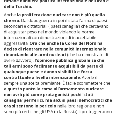
rimane bandiera politica internazionale dell’Iran e
della Turchia.
Anche
la proliferazione nucleare non è più quella
che era
. Dal dopoguerra in poi è stata l’arma di paesi
secondari e dittatoriali (‘paesi canaglia’) che cercavano
di acquistar peso nel mondo violando le norme
internazionali con dimostrazioni di inaccettabile
aggressività.
Ora che anche la Corea del Nord ha
deciso di rientrare nella comunità internazionale
rinunciando alle armi nucleari
(che ha dimostrato di
avere davvero),
l’opinione pubblica globale sa che
tali armi sono facilmente acquisibili da parte di
qualunque paese e danno visibilità e forza
contrattuale a livello internazionale
. Averle è
sempre una scelta premiante. È facile scommettere che
a questo punto la corsa all’armamento nucleare
non avrà più come protagonisti pochi ‘stati
canaglia’ periferici, ma alcuni paesi democratici che
ora si sentono in pericolo
nella loro regione e non
sono più certi che gli USA (o la Russia) li proteggeranno