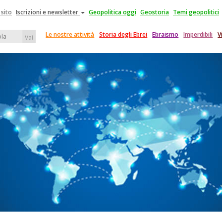
 sito
Iscrizioni e newsletter
Geopolitica oggi
Geostoria
Temi geopolitici
Le nostre attività
Storia degli Ebrei
Ebraismo
Imperdibili
V
Vai