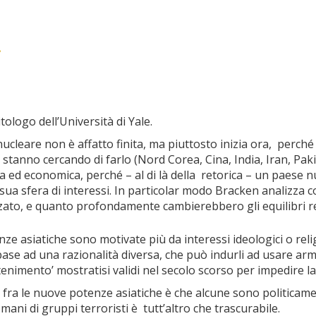
.
itologo dell’Università di Yale.
 nucleare non è affatto finita, ma piuttosto inizia ora, perch
o stanno cercando di farlo (Nord Corea, Cina, India, Iran, Pak
ed economica, perché – al di là della retorica – un paese nu
la sua sfera di interessi. In particolar modo Bracken analiz
zzato, e quanto profondamente cambierebbero gli equilibri r
ze asiatiche sono motivate più da interessi ideologici o reli
base ad una razionalità diversa, che può indurli ad usare arm
ntenimento’ mostratisi validi nel secolo scorso per impedire 
 fra le nuove potenze asiatiche è che alcune sono politicament
 mani di gruppi terroristi è tutt’altro che trascurabile.