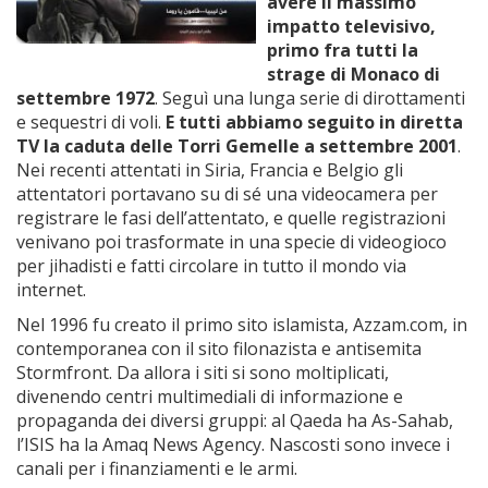
avere il massimo
impatto televisivo,
primo fra tutti la
strage di Monaco di
settembre 1972
. Seguì una lunga serie di dirottamenti
e sequestri di voli.
E tutti abbiamo seguito in diretta
TV la caduta delle Torri Gemelle a settembre 2001
.
Nei recenti attentati in Siria, Francia e Belgio gli
attentatori portavano su di sé una videocamera per
registrare le fasi dell’attentato, e quelle registrazioni
venivano poi trasformate in una specie di videogioco
per jihadisti e fatti circolare in tutto il mondo via
internet.
Nel 1996 fu creato il primo sito islamista, Azzam.com, in
contemporanea con il sito filonazista e antisemita
Stormfront. Da allora i siti si sono moltiplicati,
divenendo centri multimediali di informazione e
propaganda dei diversi gruppi: al Qaeda ha As-Sahab,
l’ISIS ha la Amaq News Agency. Nascosti sono invece i
canali per i finanziamenti e le armi.