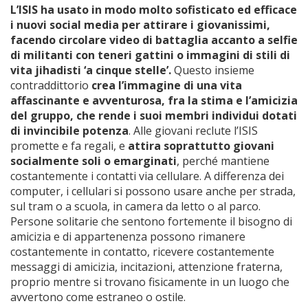
L’ISIS ha usato in modo molto sofisticato ed efficace
i nuovi social media per attirare i giovanissimi,
facendo circolare video di battaglia accanto a selfie
di militanti con teneri gattini o immagini di stili di
vita jihadisti ‘a cinque stelle’.
Questo insieme
contraddittorio
crea l’immagine di una vita
affascinante e avventurosa, fra la stima e l’amicizia
del gruppo, che rende i suoi membri individui dotati
di invincibile potenza
. Alle giovani reclute l’ISIS
promette e fa regali, e
attira soprattutto giovani
socialmente soli o emarginati
, perché mantiene
costantemente i contatti via cellulare. A differenza dei
computer, i cellulari si possono usare anche per strada,
sul tram o a scuola, in camera da letto o al parco.
Persone solitarie che sentono fortemente il bisogno di
amicizia e di appartenenza possono rimanere
costantemente in contatto, ricevere costantemente
messaggi di amicizia, incitazioni, attenzione fraterna,
proprio mentre si trovano fisicamente in un luogo che
avvertono come estraneo o ostile.