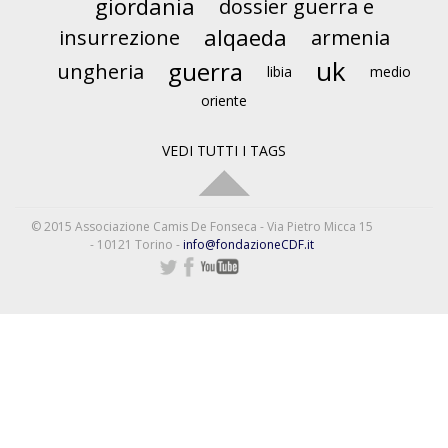
giordania
dossier guerra e
alqaeda
insurrezione
armenia
uk
guerra
ungheria
libia
medio
oriente
VEDI TUTTI I TAGS
© 2015 Associazione Camis De Fonseca - Via Pietro Micca 15
- 10121 Torino -
info@fondazioneCDF.it