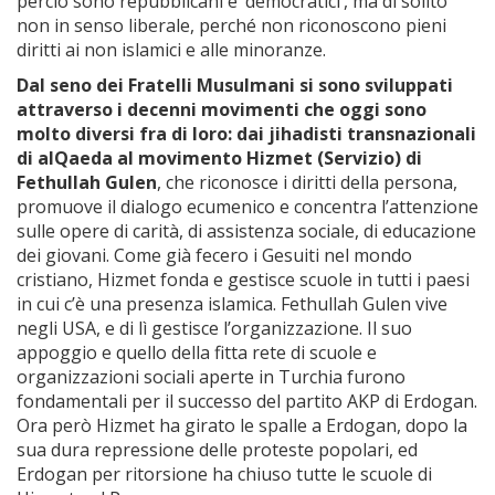
perciò sono repubblicani e ‘democratici’, ma di solito
non in senso liberale, perché non riconoscono pieni
diritti ai non islamici e alle minoranze.
Dal seno dei Fratelli Musulmani si sono sviluppati
attraverso i decenni movimenti che oggi sono
molto diversi fra di loro: dai jihadisti transnazionali
di alQaeda al movimento Hizmet (Servizio) di
Fethullah Gulen
, che riconosce i diritti della persona,
promuove il dialogo ecumenico e concentra l’attenzione
sulle opere di carità, di assistenza sociale, di educazione
dei giovani. Come già fecero i Gesuiti nel mondo
cristiano, Hizmet fonda e gestisce scuole in tutti i paesi
in cui c’è una presenza islamica. Fethullah Gulen vive
negli USA, e di lì gestisce l’organizzazione. Il suo
appoggio e quello della fitta rete di scuole e
organizzazioni sociali aperte in Turchia furono
fondamentali per il successo del partito AKP di Erdogan.
Ora però Hizmet ha girato le spalle a Erdogan, dopo la
sua dura repressione delle proteste popolari, ed
Erdogan per ritorsione ha chiuso tutte le scuole di