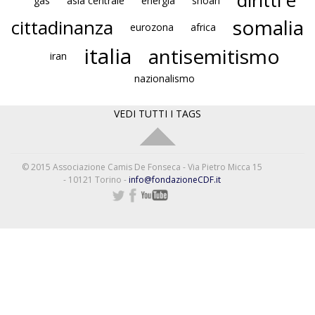
diritti e
gas
asia centrale
energia
shoah
somalia
cittadinanza
eurozona
africa
italia
antisemitismo
iran
nazionalismo
VEDI TUTTI I TAGS
© 2015 Associazione Camis De Fonseca - Via Pietro Micca 15
- 10121 Torino -
info@fondazioneCDF.it