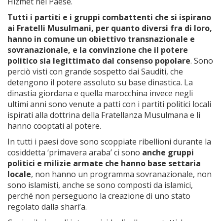
Hizmet nel Paese.
Tutti i partiti e i gruppi combattenti che si ispirano
ai Fratelli Musulmani, per quanto diversi fra di loro,
hanno in comune un obiettivo transnazionale e
sovranazionale, e la convinzione che il potere
politico sia legittimato dal consenso popolare
. Sono
perciò visti con grande sospetto dai Sauditi, che
detengono il potere assoluto su base dinastica. La
dinastia giordana e quella marocchina invece negli
ultimi anni sono venute a patti con i partiti politici locali
ispirati alla dottrina della Fratellanza Musulmana e li
hanno cooptati al potere.
In tutti i paesi dove sono scoppiate ribellioni durante la
cosiddetta ‘primavera araba’ ci sono
anche gruppi
politici e milizie armate che hanno base settaria
locale
, non hanno un programma sovranazionale, non
sono islamisti, anche se sono composti da islamici,
perché non perseguono la creazione di uno stato
regolato dalla shari’a.