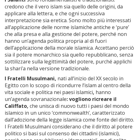
credono che il vero islam sia quello delle origini, da
applicare alla lettera, e che ogni successiva
interpretazione sia eretica. Sono molto più interessati
all’applicazione delle norme islamiche antiche e ‘pure’
che alla presa e alla gestione del potere, perché non
hanno un’agenda politica propria al di fuori
dell’applicazione della morale islamica. Accettano perciò
sia il potere monarchico sia quello repubblicano, senza
sottilizzare sulla legittimità del potere, purché applichi
la shari’a nella versione tradizionale.
I Fratelli Musulmani,
nati all’inizio del XX secolo in
Egitto con lo scopo di ricondurre l’islam al centro della
vita sociale e politica nei paesi islamici
,
hanno
un’agenda sovranazionale
: vogliono ricreare il
Califfato,
che unisca di nuovo tutti i paesi del mondo
islamico in un unico ‘commonwealth’, caratterizzato
dall’adozione della legge islamica come fonte del diritto.
I Fratelli Musulmani considerano che il diritto al potere
politico si basi sul consenso dei cittadini (islamici),