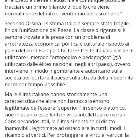
analizzato a mente fredda, ma è comunque possibile
tracciare un primo bilancio di quello che viene
normalmente definito il “ventennio berlusconiano.”
Secondo Orsina il sistema Italia è sempre stato fragile,
fin dall’unificazione del Paese. La classe dirigente si è
sempre trovata alle prese con un problema di
arretratezza economica, politica e culturale rispetto ai
paesi del nord Europa. Che fare? L’élite italiana decide di
utilizzare il metodo “ortopedico e pedagogico” (già
utilizzato dalle élites nazionali negli altri paesi), ovvero
interviene in modo ingombrante e autoritario sulla
società per portare il paese sulla strada della modernità
nel minor tempo possibile.
Ma le élites italiane hanno storicamente una
caratteristica che altre non hanno: si sentono
legittimate dall’essere “superiori” in senso platonico,
cioè in quanto eccellenti in virtù intellettuali e morali.
Considerandosi tali, le élites si sentono di diritto
inamovibili, legittimate ad ostacolare in tutti i modi il
ricambio ai vertici. Per proteggere la virtù al vertice, la