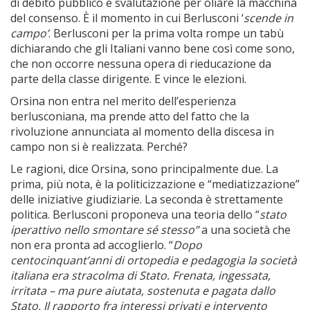
di debito pubblico e svalutazione per oliare la macchina
del consenso. È il momento in cui Berlusconi ‘
scende in
campo’
. Berlusconi per la prima volta rompe un tabù
dichiarando che gli Italiani vanno bene così come sono,
che non occorre nessuna opera di rieducazione da
parte della classe dirigente. E vince le elezioni.
Orsina non entra nel merito dell’esperienza
berlusconiana, ma prende atto del fatto che la
rivoluzione annunciata al momento della discesa in
campo non si è realizzata. Perché?
Le ragioni, dice Orsina, sono principalmente due. La
prima, più nota, è la politicizzazione e “mediatizzazione”
delle iniziative giudiziarie. La seconda è strettamente
politica. Berlusconi proponeva una teoria dello “
stato
iperattivo nello smontare sé stesso”
a una società che
non era pronta ad accoglierlo. “
Dopo
centocinquant’anni di ortopedia e pedagogia la società
italiana era stracolma di Stato. Frenata, ingessata,
irritata – ma pure aiutata, sostenuta e pagata dallo
Stato. Il rapporto fra interessi privati e intervento