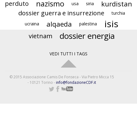
nazismo
kurdistan
perduto
usa
siria
dossier guerra e insurrezione
turchia
isis
alqaeda
ucraina
palestina
dossier energia
vietnam
VEDI TUTTI I TAGS
© 2015 Associazione Camis De Fonseca - Via Pietro Micca 15
- 10121 Torino -
info@fondazioneCDF.it