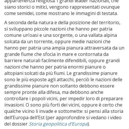
appartenenza religiosa. I grandi leader nazionali, che
siano storici o mitici, vengono rappresentati ovunque
come semidei, come mostrano le immagini di testata.
A seconda della natura e della posizione del territorio,
si sviluppano piccole nazioni che hanno per patria
comune un’oasi e una sorgente, o una vallata alpina
solcata da un torrente, oppure medie nazioni che
hanno per patria una ampia pianura attraversata da un
grande fiume che sfocia in mare e contornata da
barriere naturali facilmente difendibili, oppure grandi
nazioni che hanno per patria enormi pianure o
altopiani solcati da più fiumi. Le grandissime pianure
sono le più esposte agli attacchi, perciò le nazioni delle
grandissime pianure non soltanto debbono essere
sempre pronte alla difesa, ma debbono anche
controllare i popoli vicini, per impedir loro di preparare
invasioni. O sono più forti dei vicini, oppure è certo che
qualche vicino li invade e sottomette: si pensi alla storia
dell’Europa dell’Est (per approfondire si vedano i video
del dossier
Storia geopolitica d’Europa
).