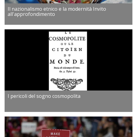
Il nazionalismo etnico e la modernità Invito
all'approfondimento
I pericoli del sogno cosmopolita