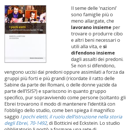
Il seme delle ‘nazioni’
sono famiglie più o
meno allargate, che
lavorano insieme
per
trovare o produrre cibo
e altri beni necessari o
utili alla vita, e
si
difendono insieme
dagli assalti dei predoni.
Se non si difendono,
vengono uccisi dai predoni oppure assimilati a forza da
gruppi più forti e più grandi (ricordate il ratto delle
Sabine da parte dei Romani, o delle donne yazide da
parte dell’ISIS?) e spariscono in quanto gruppo
specifico, pur sopravvivendo come persone (soltanto gli
Ebrei trovarono il modo di mantenere l’identità con
l’obbligo dello studio, come ben spiega il magnifico
saggio
I pochi eletti, il ruolo dell’istruzione nella storia
degli Ebrei, 70-1492
,
di Botticini ed Eckstein. Lo studio
obbligatorio li portò a formare una rete di