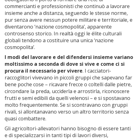
commercianti e professionisti che continuò a lavorare
insieme anche a distanza, seguendo le stesse norme,
pur senza avere nessun potere militare e territoriale, e
diventarono ‘nazione cosmopolita’, apparente
controsenso storico. In realtà oggi le élite culturali
globali tendono a costituire una unica ‘nazione
cosmopolita’.
I modi del lavorare e del difendersi insieme variano
moltissimo a seconda di dove si vive e come ci si
procura il necessario per vivere
. I cacciatori-
raccoglitori vivevano in piccoli gruppi che sapevano far
bene poche cose – ricavare frecce o coltelli dalle pietre,
circondare la preda, ucciderla e arrostirla, riconoscere
frutti e semi edibili da quelli velenosi – e si spostavano
molto frequentemente. Se si scontravano con gruppi
rivali, si allontanavano verso un altro territorio senza
quasi combattere.
Gli agricoltori-allevatori hanno bisogno di essere tanti
e di specializzarsi in tanti tipi di lavori diversi,