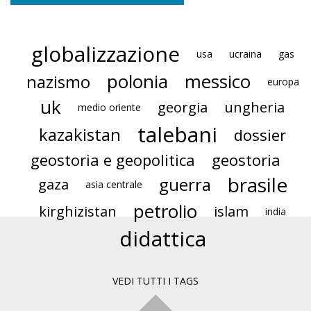
globalizzazione
usa
ucraina
gas
polonia
messico
nazismo
europa
uk
georgia
ungheria
medio oriente
talebani
kazakistan
dossier
geostoria e geopolitica
geostoria
brasile
guerra
gaza
asia centrale
petrolio
kirghizistan
islam
india
didattica
VEDI TUTTI I TAGS