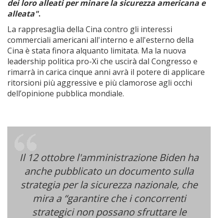
dei loro alleati per minare la sicurezza americana e
alleata"
.
La rappresaglia della Cina contro gli interessi
commerciali americani all'interno e all'esterno della
Cina è stata finora alquanto limitata. Ma la nuova
leadership politica pro-Xi che uscirà dal Congresso e
rimarrà in carica cinque anni avrà il potere di applicare
ritorsioni più aggressive e più clamorose agli occhi
dell’opinione pubblica mondiale.
Il 12 ottobre l'amministrazione Biden ha
anche pubblicato un documento sulla
strategia per la sicurezza nazionale, che
mira a “garantire che i concorrenti
strategici non possano sfruttare le