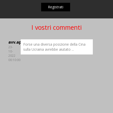
Registrati
I vostri commenti
avv.appiano@appiano.info
Forse una diversa posizione della Cina
23-
sulla Ucraina avrebbe aiutato ...
10-
2022
00:10:00