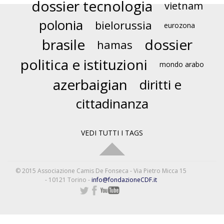
dossier tecnologia
vietnam
polonia
bielorussia
eurozona
brasile
dossier
hamas
politica e istituzioni
mondo arabo
azerbaigian
diritti e
cittadinanza
VEDI TUTTI I TAGS
© 2015 Associazione Camis De Fonseca - Via Pietro Micca 15
- 10121 Torino -
info@fondazioneCDF.it