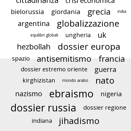
cittadinanza
crisi economica
grecia
bielorussia
giordania
india
globalizzazione
argentina
uk
ungheria
equilibri globali
dossier europa
hezbollah
antisemitismo
francia
spazio
guerra
dossier estremo oriente
nato
kirghizistan
mondo arabo
ebraismo
nazismo
nigeria
dossier russia
dossier regione
jihadismo
indiana