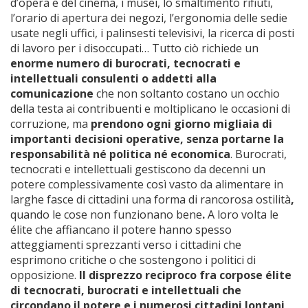
d’opera e del cinema, i musei, lo smaltimento rifiuti,
l’orario di apertura dei negozi, l’ergonomia delle sedie
usate negli uffici, i palinsesti televisivi, la ricerca di posti
di lavoro per i disoccupati… Tutto ciò richiede un
enorme numero di burocrati, tecnocrati e
intellettuali consulenti o addetti alla
comunicazione
che non soltanto costano un occhio
della testa ai contribuenti e moltiplicano le occasioni di
corruzione, ma
prendono ogni giorno migliaia di
importanti decisioni operative, senza portarne la
responsabilità né politica né economica
. Burocrati,
tecnocrati e intellettuali gestiscono da decenni un
potere complessivamente così vasto da alimentare in
larghe fasce di cittadini una forma di rancorosa ostilità
,
quando le cose non funzionano bene
.
A loro volta le
élite che affiancano il potere hanno spesso
atteggiamenti sprezzanti verso i cittadini che
esprimono critiche o che sostengono i politici di
opposizione.
Il disprezzo reciproco fra corpose élite
di tecnocrati, burocrati e intellettuali che
circondano il potere e i numerosi cittadini lontani