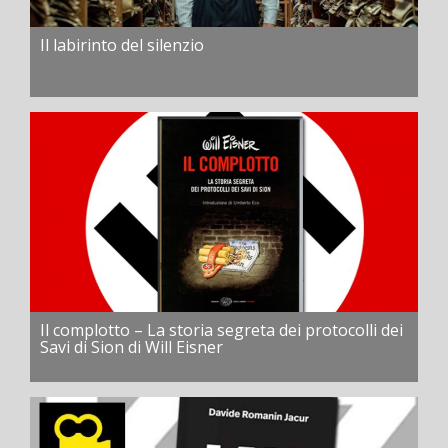
Il labirinto del silenzio
Il complotto – La storia segreta dei protocolli dei
Savi di Sion di Will Eisner