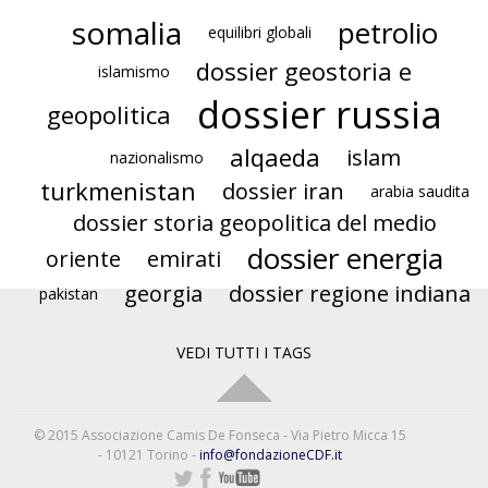
somalia
petrolio
equilibri globali
dossier geostoria e
islamismo
dossier russia
geopolitica
alqaeda
islam
nazionalismo
turkmenistan
dossier iran
arabia saudita
dossier storia geopolitica del medio
dossier energia
oriente
emirati
georgia
dossier regione indiana
pakistan
VEDI TUTTI I TAGS
© 2015 Associazione Camis De Fonseca - Via Pietro Micca 15
- 10121 Torino -
info@fondazioneCDF.it