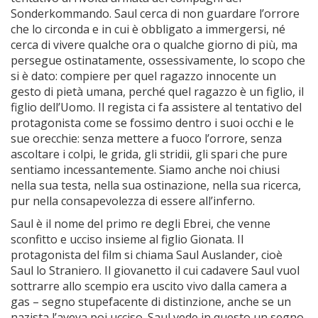
Sonderkommando. Saul cerca di non guardare l’orrore
che lo circonda e in cui è obbligato a immergersi, né
cerca di vivere qualche ora o qualche giorno di più, ma
persegue ostinatamente, ossessivamente, lo scopo che
si è dato: compiere per quel ragazzo innocente un
gesto di pietà umana, perché quel ragazzo è un figlio, il
figlio dell’Uomo. Il regista ci fa assistere al tentativo del
protagonista come se fossimo dentro i suoi occhi e le
sue orecchie: senza mettere a fuoco l’orrore, senza
ascoltare i colpi, le grida, gli stridii, gli spari che pure
sentiamo incessantemente. Siamo anche noi chiusi
nella sua testa, nella sua ostinazione, nella sua ricerca,
pur nella consapevolezza di essere all’inferno.
Saul è il nome del primo re degli Ebrei, che venne
sconfitto e ucciso insieme al figlio Gionata. Il
protagonista del film si chiama Saul Auslander, cioè
Saul lo Straniero. Il giovanetto il cui cadavere Saul vuol
sottrarre allo scempio era uscito vivo dalla camera a
gas – segno stupefacente di distinzione, anche se un
nazista l’aveva poi ucciso. Saul vede in questo un segno,