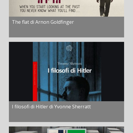
The flat di Arnon Goldfinger
I filosofi di Hitler di Yvonne Sherratt