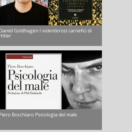
Daniel Goldhagen I volenterosi carnefici di
Hitler
Piero Bocchiaro Psicologia del male