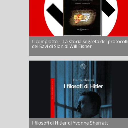
Il complotto – La storia segreta dei protocoll
dei Savi di Sion di Will Eisner
I filosofi di Hitler di Yvonne Sherratt