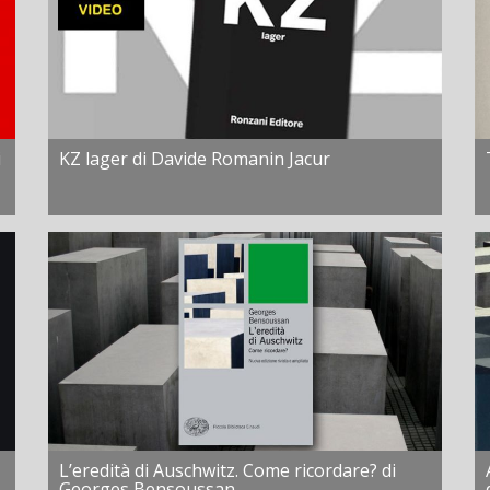
i
KZ lager di Davide Romanin Jacur
L’eredità di Auschwitz. Come ricordare? di
Georges Bensoussan