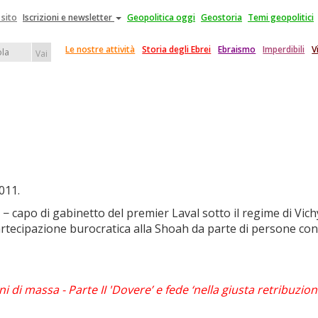
 sito
Iscrizioni e newsletter
Geopolitica oggi
Geostoria
Temi geopolitici
Le nostre attività
Storia degli Ebrei
Ebraismo
Imperdibili
V
Vai
2011.
 − capo di gabinetto del premier Laval sotto il regime di Vichy
rtecipazione burocratica alla Shoah da parte di persone convi
i di massa - Parte II 'Dovere’ e fede ‘nella giusta retribuzion