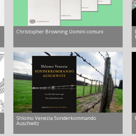
Christopher Browning Uomini comuni
Shlomo Venezia Sonderkommando
Auschwitz