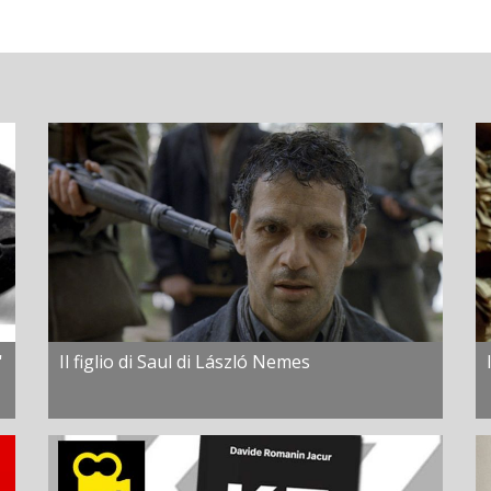
'
Il figlio di Saul di László Nemes