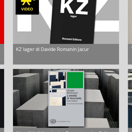
i
KZ lager di Davide Romanin Jacur