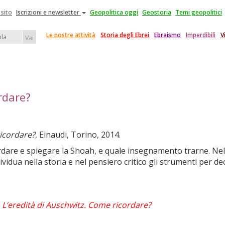
 sito
Iscrizioni e newsletter
Geopolitica oggi
Geostoria
Temi geopolitici
Le nostre attività
Storia degli Ebrei
Ebraismo
Imperdibili
V
Vai
rdare?
ricordare?
, Einaudi, Torino, 2014.
rdare e spiegare la Shoah, e quale insegnamento trarne. Ne
idua nella storia e nel pensiero critico gli strumenti per dec
i
L’eredità di Auschwitz. Come ricordare?