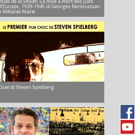
Atlas de la Shoah. La mise à mort des Juifs
d’Europe, 1939-1945 di Georges Bensoussan
e Mélanie Marie
Duel di Steven Spielberg