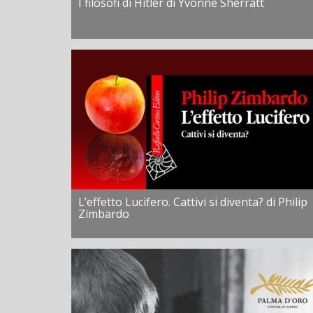
I filosofi di Hitler di Yvonne Sherratt
L’effetto Lucifero. Cattivi si diventa? di Philip
Zimbardo