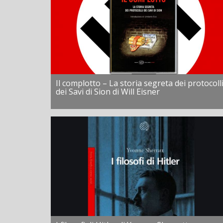
Il complotto – La storia segreta dei protocoll
dei Savi di Sion di Will Eisner