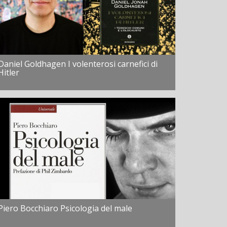
Daniel Goldhagen I volenterosi carnefici di
Hitler
Piero Bocchiaro Psicologia del male