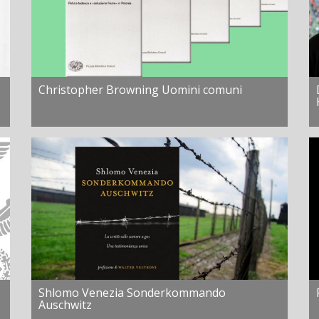
Christopher Browning Uomini comuni
Shlomo Venezia Sonderkommando
Auschwitz