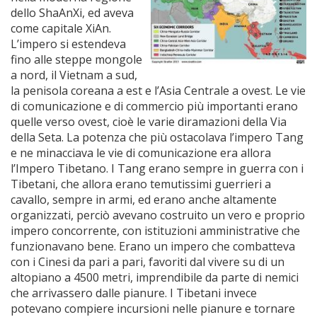
dello ShaAnXi, ed aveva
come capitale XiAn.
L’impero si estendeva
fino alle steppe mongole
a nord, il Vietnam a sud,
la penisola coreana a est e l’Asia Centrale a ovest. Le vie
di comunicazione e di commercio più importanti erano
quelle verso ovest, cioè le varie diramazioni della Via
della Seta. La potenza che più ostacolava l’impero Tang
e ne minacciava le vie di comunicazione era allora
l’Impero Tibetano. I Tang erano sempre in guerra con i
Tibetani, che allora erano temutissimi guerrieri a
cavallo, sempre in armi, ed erano anche altamente
organizzati, perciò avevano costruito un vero e proprio
impero concorrente, con istituzioni amministrative che
funzionavano bene. Erano un impero che combatteva
con i Cinesi da pari a pari, favoriti dal vivere su di un
altopiano a 4500 metri, imprendibile da parte di nemici
che arrivassero dalle pianure. I Tibetani invece
potevano compiere incursioni nelle pianure e tornare