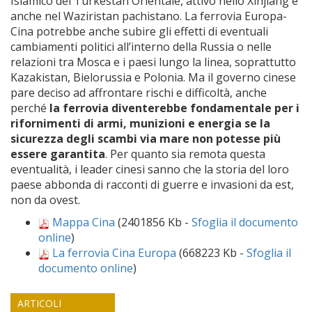
Islamico del Turkestan Orientale, attivo nello Xinjiang e
anche nel Waziristan pachistano. La ferrovia Europa-
Cina potrebbe anche subire gli effetti di eventuali
cambiamenti politici all’interno della Russia o nelle
relazioni tra Mosca e i paesi lungo la linea, soprattutto
Kazakistan, Bielorussia e Polonia. Ma il governo cinese
pare deciso ad affrontare rischi e difficoltà, anche
perché
la ferrovia diventerebbe fondamentale per i
rifornimenti di armi, munizioni e energia se la
sicurezza degli scambi via mare non potesse più
essere garantita
. Per quanto sia remota questa
eventualità, i leader cinesi sanno che la storia del loro
paese abbonda di racconti di guerre e invasioni da est,
non da ovest.
Mappa Cina
(2401856 Kb -
Sfoglia il documento
online
)
La ferrovia Cina Europa
(668223 Kb -
Sfoglia il
documento online
)
ARTICOLI