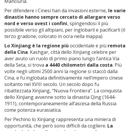
Manciuria.
Per difendere i Cinesi han da invasioni esterne,
le varie
dinastie hanno sempre cercato di allargare verso
nord e verso ovest i confini
, spingendosi il più
possibile verso gli altipiani, per inglobarli e pacificarli (il
terzo gradone, colorato in ocra nella mappa).
Lo Xinjiang
è la regione più
occidentale e più
remota
della Cina
. Kashgar, città dello Xinjiang celebre per
aver avuto un ruolo di primo piano lungo l’antica Via
della Seta, si trova
a 4440 chilometri dalla costa
. Più
volte negli ultimi 2500 anni la regione si staccò dalla
Cina, e fu inglobata definitivamente nell’impero cinese
soltanto nel XVIII secolo. Un secolo dopo fu
ribattezzata Xinjiang, “Nuova Frontiera”. La conquista
dello Xinjiang avvenne sotto la dinastia Qing (1644-
1911), contemporaneamente all’ascesa della Russia
come potenza eurasiatica.
Per Pechino lo Xinjiang rappresenta una miniera di
opportunità, che però sono difficili da cogliere.
La