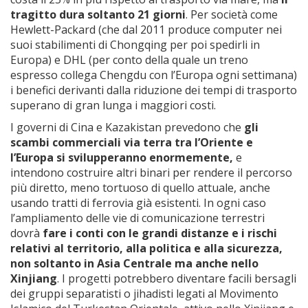
tragitto dura soltanto 21 giorni
. Per società come
Hewlett-Packard (che dal 2011 produce computer nei
suoi stabilimenti di Chongqing per poi spedirli in
Europa) e DHL (per conto della quale un treno
espresso collega Chengdu con l’Europa ogni settimana)
i benefici derivanti dalla riduzione dei tempi di trasporto
superano di gran lunga i maggiori costi.
I governi di Cina e Kazakistan prevedono che
gli
scambi commerciali via terra tra l’Oriente e
l’Europa si svilupperanno enormemente,
e
intendono costruire altri binari per rendere il percorso
più diretto, meno tortuoso di quello attuale, anche
usando tratti di ferrovia già esistenti. In ogni caso
l’ampliamento delle vie di comunicazione terrestri
dovrà
fare i conti con le grandi distanze e i rischi
relativi al territorio, alla politica e alla sicurezza,
non soltanto in Asia Centrale ma anche nello
Xinjiang
. I progetti potrebbero diventare facili bersagli
dei gruppi separatisti o jihadisti legati al Movimento