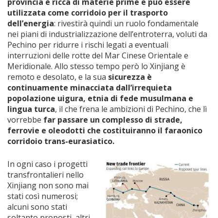
provincia è ricca di materie prime e può essere
utilizzata come corridoio per il trasporto
dell’energia
: rivestirà quindi un ruolo fondamentale
nei piani di industrializzazione dell’entroterra, voluti da
Pechino per ridurre i rischi legati a eventuali
interruzioni delle rotte del Mar Cinese Orientale e
Meridionale. Allo stesso tempo però lo Xinjiang è
remoto e desolato, e la sua
sicurezza è
continuamente minacciata dall’irrequieta
popolazione uigura, etnia di fede musulmana e
lingua turca
, il che frena le ambizioni di Pechino, che lì
vorrebbe
far passare un complesso di strade,
ferrovie e oleodotti che costituiranno il faraonico
corridoio trans-eurasiatico.
In ogni caso i progetti
transfrontalieri nello
Xinjiang non sono mai
stati così numerosi;
alcuni sono stati
soltanto proposti, altri