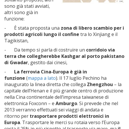
sono già stati avviati,
altri sono già in
funzione:
- È stata proposta una
zona di libero scambio per i
prodotti agricoli lungo il confine
tra lo Xinjiang e il
Tagikistan,
- Da tempo si parla di costruire un
corridoio via
terra che collegherebbe Kashgar al porto pakistano
di Gwadar
, gestito dai cinesi,
-
La ferrovia Cina-Europa è già in
funzione
(
mappa a lato
). Il 17 luglio Pechino ha
inaugurato la linea diretta che collega
Zhengzhou
– la
capitale dell’Henan e il più grande centro di produzione
nella Cina continentale dell’impresa taiwanese di
elettronica Foxconn – e
Amburgo
. Si prevede che nel
2013 verranno effettuati sei viaggi di andata e
ritorno per
trasportare prodotti elettronici in
Europa
. Trasportare le merci su rotaia verso l’Europa
costa il 25% in più rispetto al trasporto via mare, ma
il