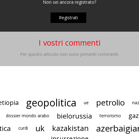
Non sei ancora registrato?
Registrati
I vostri commenti
Per questo articolo non sono presenti commenti.
geopolitica
petrolio
etiopia
ue
naz
bielorussia
gaz
dossier mondo arabo
terrorismo
azerbaigia
uk
kazakistan
tica
curdi
insurrezione