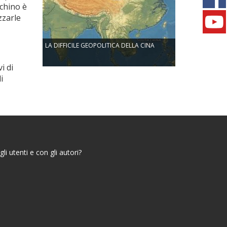
echino è
zzarle
LA DIFFICILE GEOPOLITICA DELLA CINA
i di
i
i utenti e con gli autori?