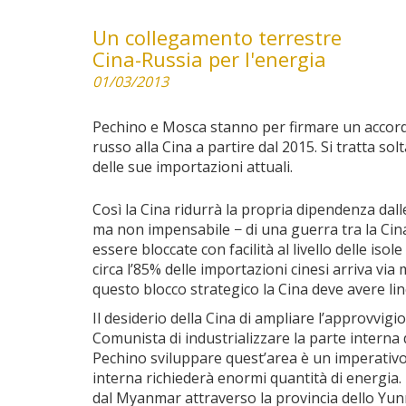
Un collegamento terrestre
Cina-Russia per l'energia
01/03/2013
Pechino e Mosca stanno per firmare un accordo 
russo alla Cina a partire dal 2015. Si tratta s
delle sue importazioni attuali.
Così la Cina ridurrà la propria dipendenza dal
ma non impensabile − di una guerra tra la Cina,
essere bloccate con facilità al livello delle iso
circa l’85% delle importazioni cinesi arriva vi
questo blocco strategico la Cina deve avere linee
Il desiderio della Cina di ampliare l’approvvigi
Comunista di industrializzare la parte intern
Pechino sviluppare quest’area è un imperativo
interna richiederà enormi quantità di energia. 
dal Myanmar attraverso la provincia dello Yunn