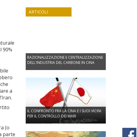
ARTICOLI
aturale
il 90%
RAZIONALIZZAZIONE E CENTRALIZZAZIONE
DELL'INDUSTRIA DEL CARBONE IN CINA
bile
ebbero
 che
iare a
’Iran.
rtito
IL CONFRONTO FRA LA CINA E I SUOI VICINI
PER IL CONTROLLO DEI MARI
ra (o
a parte