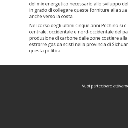
del mix energetico necessario allo sviluppo de
in grado di collegare queste forniture alla sua 
anche verso la costa.
Nel corso degli ultimi cinque anni Pechino si 
centrale, occidentale e nord-occidentale del p
produzione di carbone dalle zone costiere alla M
estrarre gas da scisti nella provincia di Sichua
questa politica.
Vuoi partecipare attivame