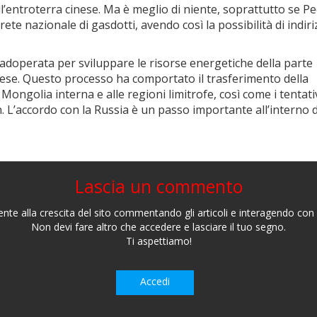
ll’entroterra cinese. Ma è meglio di niente, soprattutto se P
rete nazionale di gasdotti, avendo così la possibilità di indiri
è adoperata per sviluppare le risorse energetiche della parte
aese. Questo processo ha comportato il trasferimento della
ongolia interna e alle regioni limitrofe, così come i tentativ
n. L’accordo con la Russia è un passo importante all’interno d
Lascia un commento
nte alla crescita del sito commentando gli articoli e interagendo con gl
Non devi fare altro che accedere e lasciare il tuo segno.
Ti aspettiamo!
Accedi