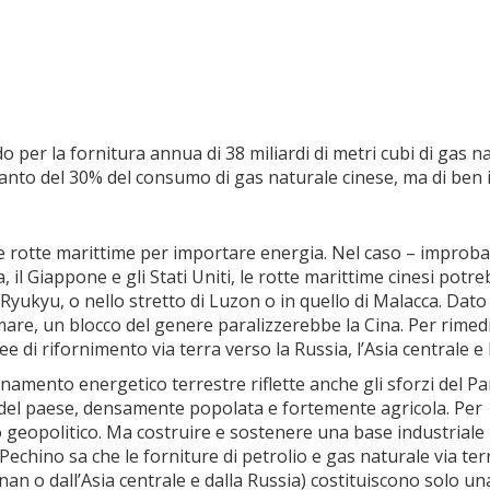
per la fornitura annua di 38 miliardi di metri cubi di gas n
oltanto del 30% del consumo di gas naturale cinese, ma di ben 
le rotte marittime per importare energia. Nel caso – improba
 il Giappone e gli Stati Uniti, le rotte marittime cinesi potr
le Ryukyu, o nello stretto di Luzon o in quello di Malacca. Dato
a mare, un blocco del genere paralizzerebbe la Cina. Per rimed
 di rifornimento via terra verso la Russia, l’Asia centrale e l
onamento energetico terrestre riflette anche gli sforzi del Pa
a del paese, densamente popolata e fortemente agricola. Per
 geopolitico. Ma costruire e sostenere una base industriale
Pechino sa che le forniture di petrolio e gas naturale via ter
an o dall’Asia centrale e dalla Russia) costituiscono solo un