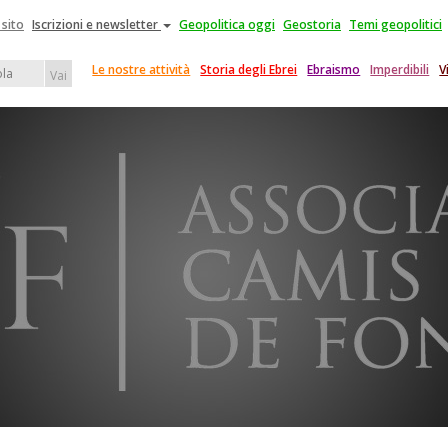
 sito
Iscrizioni e newsletter
Geopolitica oggi
Geostoria
Temi geopolitici
Le nostre attività
Storia degli Ebrei
Ebraismo
Imperdibili
V
Vai