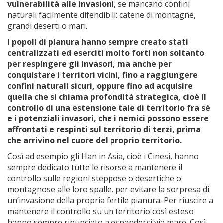
vulnerabilità alle invasioni
, se mancano confini
naturali facilmente difendibili: catene di montagne,
grandi deserti o mari.
I popoli di pianura hanno sempre creato stati
centralizzati ed eserciti molto forti non soltanto
per respingere gli invasori, ma anche per
conquistare i territori vicini, fino a raggiungere
confini naturali sicuri, oppure fino ad acquisire
quella che si chiama profondità strategica, cioè il
controllo di una estensione tale di territorio fra sé
e i potenziali invasori, che i nemici possono essere
affrontati e respinti sul territorio di terzi, prima
che arrivino nel cuore del proprio territorio.
Così ad esempio gli Han in Asia, cioè i Cinesi, hanno
sempre dedicato tutte le risorse a mantenere il
controllo sulle regioni steppose o desertiche o
montagnose alle loro spalle, per evitare la sorpresa di
un’invasione della propria fertile pianura. Per riuscire a
mantenere il controllo su un territorio così esteso
hanno sempre rinunciato a espandersi via mare. Così