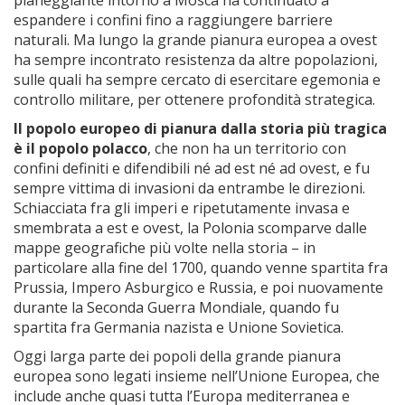
pianeggiante intorno a Mosca ha continuato a
espandere i confini fino a raggiungere barriere
naturali. Ma lungo la grande pianura europea a ovest
ha sempre incontrato resistenza da altre popolazioni,
sulle quali ha sempre cercato di esercitare egemonia e
controllo militare, per ottenere profondità strategica.
Il popolo europeo di pianura dalla storia più tragica
è il popolo polacco
, che non ha un territorio con
confini definiti e difendibili né ad est né ad ovest, e fu
sempre vittima di invasioni da entrambe le direzioni.
Schiacciata fra gli imperi e ripetutamente invasa e
smembrata a est e ovest, la Polonia scomparve dalle
mappe geografiche più volte nella storia – in
particolare alla fine del 1700, quando venne spartita fra
Prussia, Impero Asburgico e Russia, e poi nuovamente
durante la Seconda Guerra Mondiale, quando fu
spartita fra Germania nazista e Unione Sovietica.
Oggi larga parte dei popoli della grande pianura
europea sono legati insieme nell’Unione Europea, che
include anche quasi tutta l’Europa mediterranea e