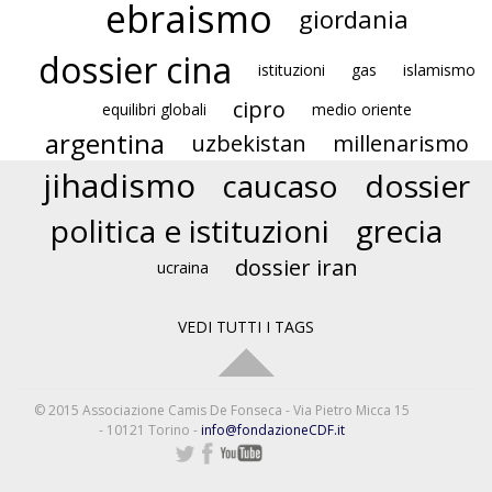
ebraismo
giordania
dossier cina
istituzioni
gas
islamismo
cipro
equilibri globali
medio oriente
argentina
uzbekistan
millenarismo
jihadismo
caucaso
dossier
politica e istituzioni
grecia
dossier iran
ucraina
VEDI TUTTI I TAGS
© 2015 Associazione Camis De Fonseca - Via Pietro Micca 15
- 10121 Torino -
info@fondazioneCDF.it