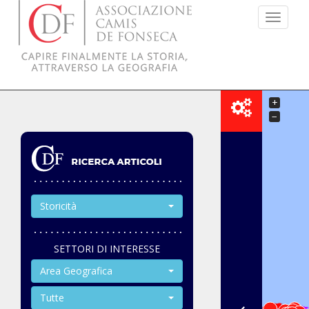
Menu
+
−
Storicità
SETTORI DI INTERESSE
Area Geografica
Tutte