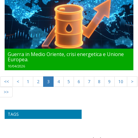
Guerra in Medio Oriente, crisi energetica e Unione
Europea.
10/04/2026
<<
<
1
2
3
4
5
6
7
8
9
10
>
>>
TAGS