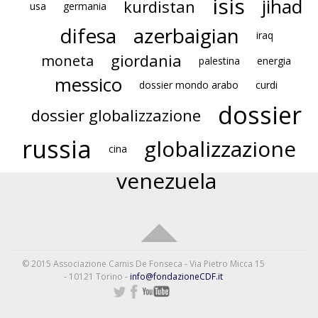
isis
jihad
kurdistan
usa
germania
difesa
azerbaigian
iraq
giordania
moneta
palestina
energia
messico
dossier mondo arabo
curdi
dossier
dossier globalizzazione
russia
globalizzazione
cina
venezuela
© 2015 Associazione Camis De Fonseca - Via Pietro Micca 15
- 10121 Torino -
info@fondazioneCDF.it