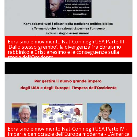
Ebraismo e movimento Nat-Con negli USA Parte III -
‘Dallo stesso grembo’, la divergenza fra Ebraismo
rabbinico e Cristianesimo e le conseguenze sulla
storia dell’Occidente
18/03/2026
Ebraismo e movimento Nat-Con negli USA Parte IV -
Imperi e democrazie dell’Europa moderna - L’America