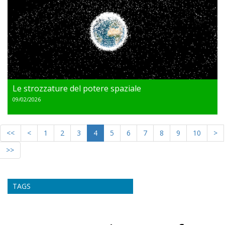
Le strozzature del potere spaziale
09/02/2026
<<
<
1
2
3
4
5
6
7
8
9
10
>
>>
TAGS