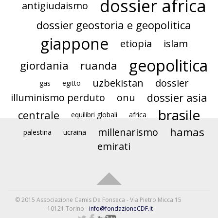
dossier africa
antigiudaismo
dossier geostoria e geopolitica
giappone
etiopia
islam
geopolitica
giordania
ruanda
uzbekistan
dossier
gas
egitto
dossier asia
illuminismo perduto
onu
brasile
centrale
equilibri globali
africa
hamas
millenarismo
palestina
ucraina
emirati
© 2015 Associazione Camis De Fonseca - Via Pietro Micca 15
- 10121 Torino -
info@fondazioneCDF.it