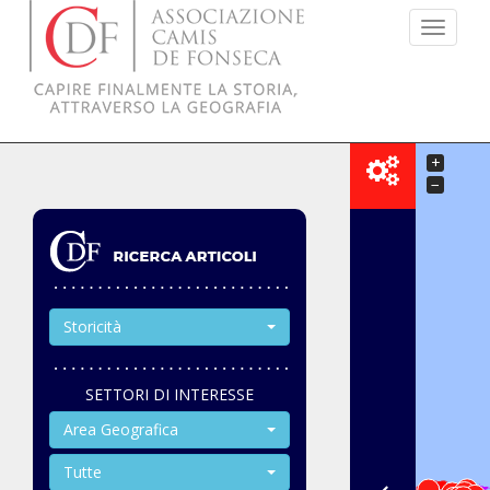
Menu
+
−
Storicità
SETTORI DI INTERESSE
Area Geografica
Tutte