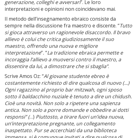
generazione, colleghi e avversari
”. Le loro
interpretazioni e opinioni non coincidevano mai.
Il metodo dell’insegnamento ebraico consiste da
sempre nella discussione fra maestro e discente. “
Tutto
si gioca attraverso un ragionevole disaccordo. Il bravo
allievo è colui che critica giudiziosamente il suo
maestro, offrendo una nuova e migliore
interpretazione
”
.
“
La tradizione ebraica permette e
incoraggia l’allievo a muoversi contro il maestro, a
dissentire da lui, a dimostrare che si sbaglia”
.
Scrive Amos Oz: “
Al giovane studente ebreo è
costantemente richiesto di dire qualcosa di nuovo (...)
Ogni ragazzino al proprio bar mitzwah, ogni sposo
sotto il baldacchino nuziale è tenuto a dire un chidush.
Cioè una novità. Non solo a ripetere una sapienza
antica. Non solo a porre domande e obbedire ai dotti
responsi” (
…)
Piuttosto, a tirare fuori un’idea nuova,
un’interpretazione pregnante, un collegamento
inaspettato. Pur se accerchiati da una biblioteca
immensa, si è comunque invitati a dire qualcosa di