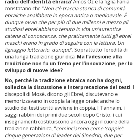
radici dell’identità ebraica’
Amos Oz e la figlia Fania
constatano che “
Non c’è traccia storica di comunità
ebraiche analfabete in epoca antica o medioevale. È
dunque ovvio che per più di due millenni e mezzo gli
studiosi ebrei abbiano tenuto in vita un’autentica
catena di conoscenza, che praticamente tutti gli ebrei
maschi erano in grado di seguire con la lettura. Un
lignaggio letterario, dunque
”. Soprattutto l’eredità di
una lunga tradizione giuridica.
Ma l’adesione alla
tradizione non fu un freno per l’innovazione, per lo
sviluppo di nuove idee?
No, perché la tradizione ebraica non ha dogmi,
sollecita la discussione e interpretazione dei testi
. I
discepoli di Mosè, dicono gli Ebrei, discutevano e
memorizzavano in coppia la legge orale; anche lo
studio dei testi scritti avviene in coppia. I Tannaim, i
saggi rabbini dei primi due secoli dopo Cristo, i cui
insegnamenti costituiscono ancora oggi il cuore della
tradizione rabbinica, “
cominciarono come ‘coppie’:
cinque generazioni di leader del Sinedrio, due per