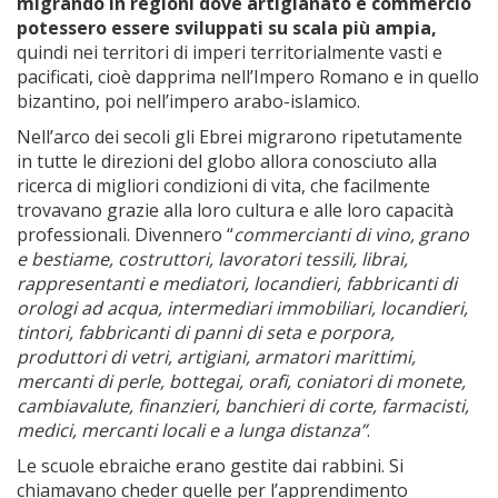
migrando in regioni dove artigianato e commercio
potessero essere sviluppati su scala più ampia,
quindi nei territori di imperi territorialmente vasti e
pacificati, cioè dapprima nell’Impero Romano e in quello
bizantino, poi nell’impero arabo-islamico.
Nell’arco dei secoli gli Ebrei migrarono ripetutamente
in tutte le direzioni del globo allora conosciuto alla
ricerca di migliori condizioni di vita, che facilmente
trovavano grazie alla loro cultura e alle loro capacità
professionali. Divennero “
commercianti di vino, grano
e bestiame, costruttori, lavoratori tessili, librai,
rappresentanti e mediatori, locandieri, fabbricanti di
orologi ad acqua, intermediari immobiliari, locandieri,
tintori, fabbricanti di panni di seta e porpora,
produttori di vetri, artigiani, armatori marittimi,
mercanti di perle, bottegai, orafi, coniatori di monete,
cambiavalute, finanzieri, banchieri di corte, farmacisti,
medici, mercanti locali e a lunga distanza”
.
Le scuole ebraiche erano gestite dai rabbini. Si
chiamavano cheder quelle per l’apprendimento