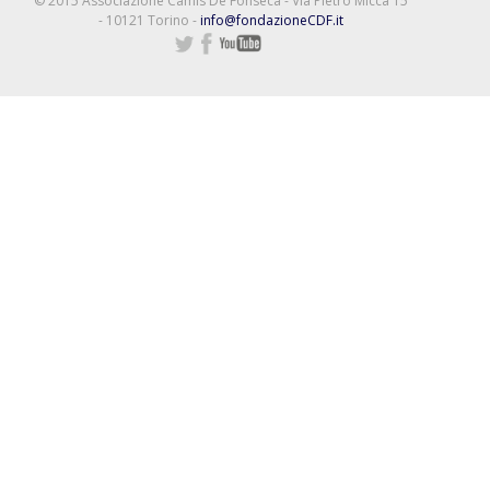
© 2015 Associazione Camis De Fonseca - Via Pietro Micca 15
- 10121 Torino -
info@fondazioneCDF.it