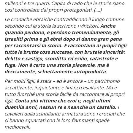
millenni e tre quarti. Capita di rado che le storie siano
così controllate dai propri protagonisti. (….)
Le cronache ebraiche contraddicono il luogo comune
secondo cui la storia la scrivono i vincitori.
Anche
quando perdono, e perdono tremendamente, gli
israeliti prima e gli ebrei dopo si danno gran pena
per raccontarsi la storia. E raccontano ai propri figli
tutte le brutte cose successe, con brutale sincerità:
delitto e castigo, sconfitta ed esilio, catastrofe e
fuga. Non è certo una storia piacevole, ma è
decisamente, schiettamente autoprodotta
.
Per molti figli, è stata – ed è ancora – un patrimonio
accattivante, inquietante e financo esaltante. Ma è
tutto fuorché una storia facile da raccontare ai propri
figli
. Conta più vittime che eroi e, negli ultimi
duemila anni, nessun re e neanche un castello.
I
cavalieri dalla scintillante armatura sono i crociati che
ci hanno squartati con le loro fiammanti spade
medioevali.