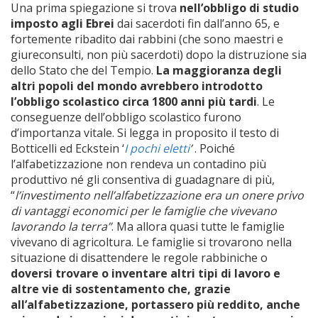
Una prima spiegazione si trova
nell’obbligo di studio
imposto agli Ebrei
dai sacerdoti fin dall’anno 65, e
fortemente ribadito dai rabbini (che sono maestri e
giureconsulti, non più sacerdoti) dopo la distruzione sia
dello Stato che del Tempio.
La maggioranza degli
altri popoli del mondo avrebbero introdotto
l’obbligo scolastico circa 1800 anni più tardi
. Le
conseguenze dell’obbligo scolastico furono
d’importanza vitale. Si legga in proposito il testo di
Botticelli ed Eckstein ‘
I pochi eletti
’
. Poiché
l’alfabetizzazione non rendeva un contadino più
produttivo né gli consentiva di guadagnare di più,
“
l’investimento nell’alfabetizzazione era un onere privo
di vantaggi economici per le famiglie che vivevano
lavorando la terra”
. Ma allora quasi tutte le famiglie
vivevano di agricoltura. Le famiglie si trovarono nella
situazione di disattendere le regole rabbiniche o
doversi trovare o inventare altri tipi di lavoro e
altre vie di sostentamento che, grazie
all’alfabetizzazione, portassero più reddito, anche