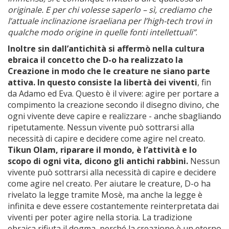
originale.
E per chi volesse saperlo – sì, crediamo che
l’attuale inclinazione israeliana per l’high-tech trovi in
qualche modo origine in quelle fonti intellettuali”
.
Inoltre sin dall’antichità si affermò nella cultura
ebraica il concetto che D-o ha realizzato la
Creazione in modo che le creature ne siano parte
attiva. In questo consiste la libertà dei viventi
, fin
da Adamo ed Eva. Questo è il vivere: agire per portare a
compimento la creazione secondo il disegno divino, che
ogni vivente deve capire e realizzare - anche sbagliando
ripetutamente. Nessun vivente può sottrarsi alla
necessità di capire e decidere come agire nel creato.
Tikun Olam, riparare il mondo, è l’attività e lo
scopo di ogni vita, dicono gli antichi rabbini.
Nessun
vivente può sottrarsi alla necessità di capire e decidere
come agire nel creato. Per aiutare le creature, D-o ha
rivelato la legge tramite Mosè, ma anche la legge è
infinita e deve essere costantemente reinterpretata dai
viventi per poter agire nella storia. La tradizione
ebraica rifiuta il dogma, perché la creazione è un eterno