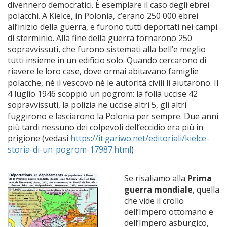
divennero democratici. È esemplare il caso degli ebrei
polacchi. A Kielce, in Polonia, c’erano 250 000 ebrei
all’inizio della guerra, e furono tutti deportati nei campi
di sterminio. Alla fine della guerra tornarono 250
sopravvissuti, che furono sistemati alla bell’e meglio
tutti insieme in un edificio solo. Quando cercarono di
riavere le loro case, dove ormai abitavano famiglie
polacche, né il vescovo né le autorità civili li aiutarono. Il
4 luglio 1946 scoppiò un pogrom: la folla uccise 42
sopravvissuti, la polizia ne uccise altri 5, gli altri
fuggirono e lasciarono la Polonia per sempre. Due anni
più tardi nessuno dei colpevoli dell’eccidio era più in
prigione (vedasi
https://it.gariwo.net/editoriali/kielce-
storia-di-un-pogrom-17987.html
)
Se risaliamo alla
Prima
guerra mondiale
, quella
che vide il crollo
dell’Impero ottomano e
dell’Impero asburgico,