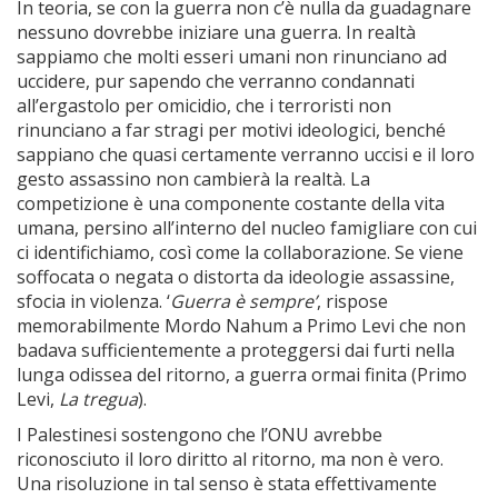
In teoria, se con la guerra non c’è nulla da guadagnare
nessuno dovrebbe iniziare una guerra. In realtà
sappiamo che molti esseri umani non rinunciano ad
uccidere, pur sapendo che verranno condannati
all’ergastolo per omicidio, che i terroristi non
rinunciano a far stragi per motivi ideologici, benché
sappiano che quasi certamente verranno uccisi e il loro
gesto assassino non cambierà la realtà. La
competizione è una componente costante della vita
umana, persino all’interno del nucleo famigliare con cui
ci identifichiamo, così come la collaborazione. Se viene
soffocata o negata o distorta da ideologie assassine,
sfocia in violenza. ‘
Guerra è sempre’
, rispose
memorabilmente Mordo Nahum a Primo Levi che non
badava sufficientemente a proteggersi dai furti nella
lunga odissea del ritorno, a guerra ormai finita (Primo
Levi,
La tregua
).
I Palestinesi sostengono che l’ONU avrebbe
riconosciuto il loro diritto al ritorno, ma non è vero.
Una risoluzione in tal senso è stata effettivamente