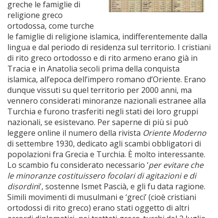
greche le famiglie di
religione greco
ortodossa, come turche
le famiglie di religione islamica, indifferentemente dalla
lingua e dal periodo di residenza sul territorio. I cristiani
di rito greco ortodosso e di rito armeno erano già in
Tracia e in Anatolia secoli prima della conquista
islamica, all’epoca dell’impero romano d’Oriente. Erano
dunque vissuti su quel territorio per 2000 anni, ma
vennero considerati minoranze nazionali estranee alla
Turchia e furono trasferiti negli stati dei loro gruppi
nazionali, se esistevano. Per saperne di più si può
leggere online il numero della rivista
Oriente Moderno
di settembre 1930, dedicato agli scambi obbligatori di
popolazioni fra Grecia e Turchia. È molto interessante.
Lo scambio fu considerato necessario ‘
per evitare che
le minoranze costituissero focolari di agitazioni e di
disordin
i’, sostenne Ismet Pascià, e gli fu data ragione.
Simili movimenti di musulmani e ‘greci’ (cioè cristiani
ortodossi di rito greco) erano stati oggetto di altri