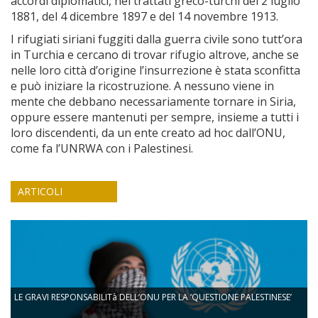
accordi diplomatici, nei trattati greco-turchi del 2 luglio
1881, del 4 dicembre 1897 e del 14 novembre 1913.
I rifugiati siriani fuggiti dalla guerra civile sono tutt’ora
in Turchia e cercano di trovar rifugio altrove, anche se
nelle loro città d’origine l’insurrezione è stata sconfitta
e può iniziare la ricostruzione. A nessuno viene in
mente che debbano necessariamente tornare in Siria,
oppure essere mantenuti per sempre, insieme a tutti i
loro discendenti, da un ente creato ad hoc dall’ONU,
come fa l’UNRWA con i Palestinesi.
ARTICOLI
LE GRAVI RESPONSABILITà DELL’ONU PER LA ‘QUESTIONE PALESTINESE’