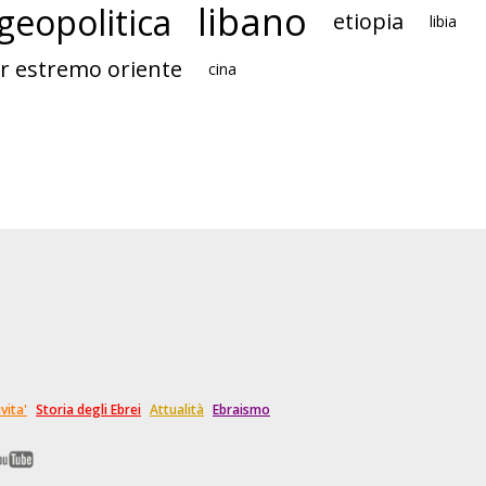
libano
geopolitica
etiopia
libia
r estremo oriente
cina
vita'
Storia degli Ebrei
Attualità
Ebraismo