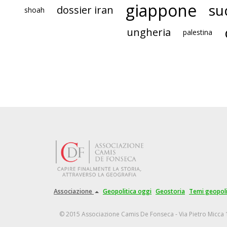
giappone
su
dossier iran
shoah
ungheria
palestina
Associazione
Geopolitica oggi
Geostoria
Temi geopoli
© 2015 Associazione Camis De Fonseca - Via Pietro Micca 