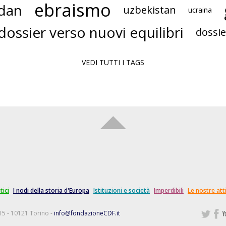
ebraismo
dan
uzbekistan
ucraina
dossier verso nuovi equilibri
dossie
VEDI TUTTI I TAGS
tici
I nodi della storia d'Europa
Istituzioni e società
Imperdibili
Le nostre atti
15 - 10121 Torino -
info@fondazioneCDF.it