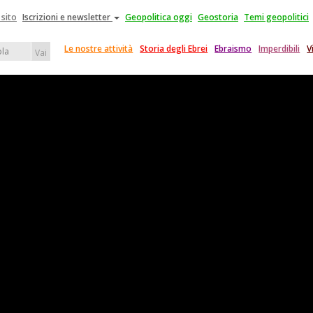
 sito
Iscrizioni e newsletter
Geopolitica oggi
Geostoria
Temi geopolitici
Le nostre attività
Storia degli Ebrei
Ebraismo
Imperdibili
V
Vai