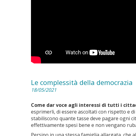
Le complessità della democrazia
18/05/2021
Come dar voce agli interessi di tutti i citta
esprimerli, di essere ascoltati con rispetto e 
stabiliscono quante tasse deve pagare ogni citta
effettivamente spesi bene e non vengano ruba
Persino in una stessa famiglia allargata, che 