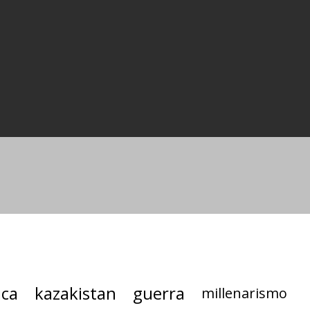
ica
kazakistan
guerra
millenarismo