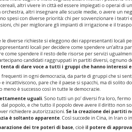
 cereali, altri vivere in città ed essere impiegati o operai di 
 orchestra, altri insegnare alle scuole medie, o avere un neg
ano spesi con diverse priorità: chi per sovvenzionare i teatri e
sioni, chi per migliorare gli impianti di irrigazione e il trasp
 e le diverse richieste si eleggono dei rappresentanti locali 
 rappresentanti locali per decidere come spendere un’altra par
come spendere il resto delle risorse per servizi ugualmente u
 partecipano candidati raggruppati in partiti diversi, ognuno
i tenta di dare voce a tutti i gruppi che hanno interessi e
requenti in ogni democrazia, da parte di gruppi che si sento
o e incattiviscono, pare che il paese si spacchi, ma di solito 
lo meno è successo così in tutte le democrazie.
fettamente uguali
. Sono tutti un po’ diversi fra loro, fermo
dal popolo, e che tutto il popolo deve avere il diritto non so
over richiedere autorizzazioni.
Se la creazione dei partiti n
razia è soltanto apparente
. Così succede in Cina, in Iran o i
arazione dei tre poteri di base
, cioè
il potere di approva