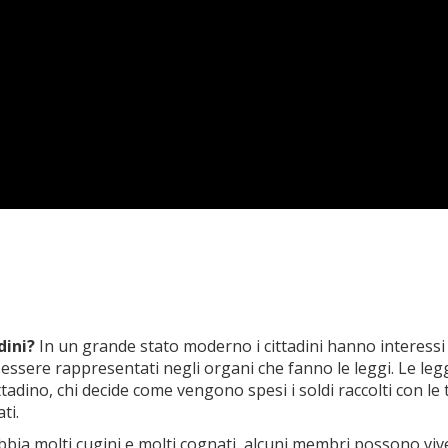
dini?
In un grande stato moderno i cittadini hanno interessi mo
di essere rappresentati negli organi che fanno le leggi. Le le
dino, chi decide come vengono spesi i soldi raccolti con le ta
ti.
abbia molti cugini e molti cognati, alcuni membri possono viv