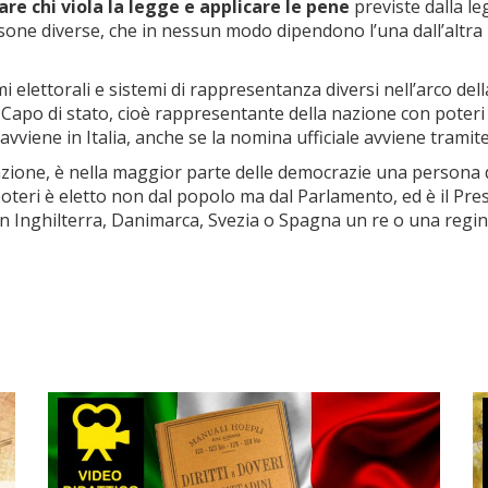
care chi viola la legge e applicare le pene
previste dalla le
sone diverse, che in nessun modo dipendono l’una dall’altra 
elettorali e sistemi di rappresentanza diversi nell’arco dell
apo di stato, cioè rappresentante della nazione con poteri di
vviene in Italia, anche se la nomina ufficiale avviene tramite
nazione, è nella maggior parte delle democrazie una persona di
teri è eletto non dal popolo ma dal Parlamento, ed è il Presi
. In Inghilterra, Danimarca, Svezia o Spagna un re o una regi