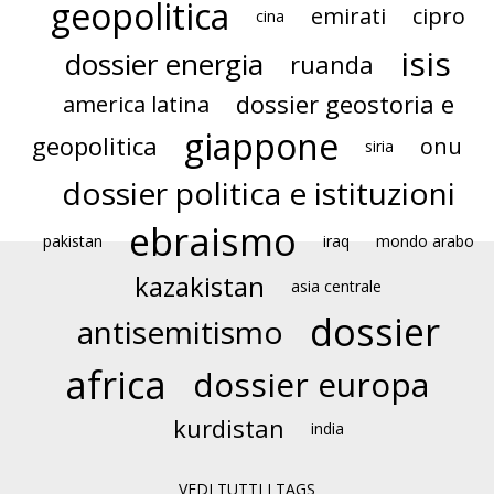
geopolitica
emirati
cipro
cina
isis
dossier energia
ruanda
dossier geostoria e
america latina
giappone
geopolitica
onu
siria
dossier politica e istituzioni
ebraismo
pakistan
iraq
mondo arabo
kazakistan
asia centrale
dossier
antisemitismo
africa
dossier europa
kurdistan
india
VEDI TUTTI I TAGS