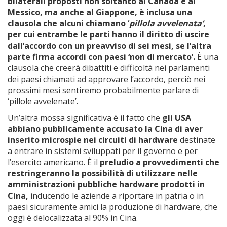
bilaterali proposti non soltanto al Canada e al
Messico, ma anche al Giappone, è inclusa una
clausola che alcuni chiamano ‘
pillola avvelenata’
,
per cui entrambe le parti hanno il diritto di uscire
dall’accordo con un preavviso di sei mesi, se l’altra
parte firma accordi con paesi ‘non di mercato’.
È una
clausola che creerà dibattiti e difficoltà nei parlamenti
dei paesi chiamati ad approvare l’accordo, perciò nei
prossimi mesi sentiremo probabilmente parlare di
‘pillole avvelenate’.
Un’altra mossa significativa è il fatto che
gli USA
abbiano pubblicamente accusato la Cina di aver
inserito microspie nei circuiti di hardware
destinate
a entrare in sistemi sviluppati per il governo e per
l’esercito americano. È il
preludio a provvedimenti che
restringeranno la possibilità di utilizzare nelle
amministrazioni pubbliche hardware prodotti in
Cina,
inducendo le aziende a riportare in patria o in
paesi sicuramente amici la produzione di hardware, che
oggi è delocalizzata al 90% in Cina.